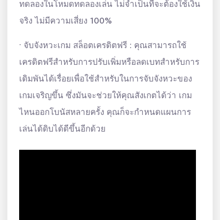
ทดลองในโหมดทดลองเล่น ไม่จำเป็นที่จะต้องใช้เงิน
จริง ไม่มีความเสี่ยง 100%
• จับจังหวะเกม สล็อตเครดิตฟรี : คุณสามารถใช้
เครดิตฟรีสำหรับการปรับเพิ่มหรือลดเบทสำหรับการ
เดิมพันได้เรื่อยเพื่อใช้สำหรับในการจับจังหวะของ
เกมเจริญขึ้น ซึ่งมันจะช่วยให้คุณสังเกตได้ว่า เกม
ไหนออกโบนัสหลายครั้ง คุณก็จะกำหนดแผนการ
เล่นได้ดิบได้ดีขึ้นอีกด้วย