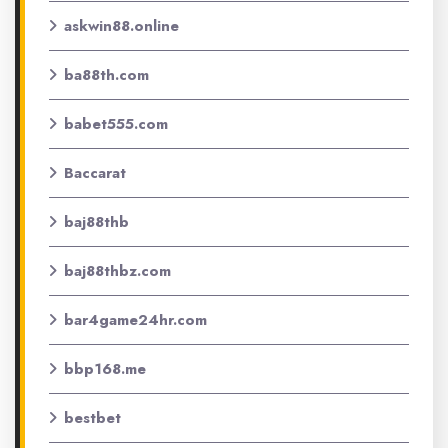
askwin88.online
ba88th.com
babet555.com
Baccarat
baj88thb
baj88thbz.com
bar4game24hr.com
bbp168.me
bestbet