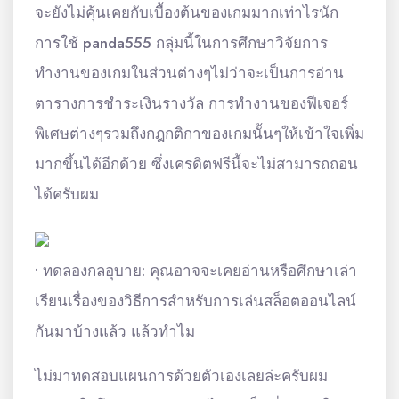
จะยังไม่คุ้นเคยกับเบื้องต้นของเกมมากเท่าไรนัก
การใช้ panda555 กลุ่มนี้ในการศึกษาวิจัยการ
ทำงานของเกมในส่วนต่างๆไม่ว่าจะเป็นการอ่าน
ตารางการชำระเงินรางวัล การทำงานของฟีเจอร์
พิเศษต่างๆรวมถึงกฎกติกาของเกมนั้นๆให้เข้าใจเพิ่ม
มากขึ้นได้อีกด้วย ซึ่งเครดิตฟรีนี้จะไม่สามารถถอน
ได้ครับผม
• ทดลองกลอุบาย: คุณอาจจะเคยอ่านหรือศึกษาเล่า
เรียนเรื่องของวิธีการสำหรับการเล่นสล็อตออนไลน์
กันมาบ้างแล้ว แล้วทำไม
ไม่มาทดสอบแผนการด้วยตัวเองเลยล่ะครับผม