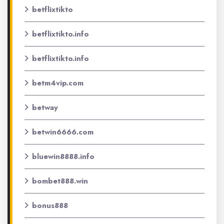
betflixtikto
betflixtikto.info
betflixtikto.info
betm4vip.com
betway
betwin6666.com
bluewin8888.info
bombet888.win
bonus888