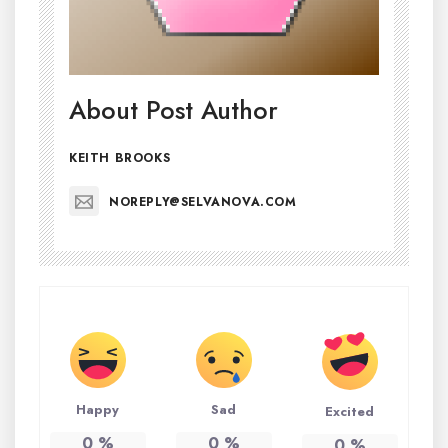
About Post Author
KEITH BROOKS
NOREPLY@SELVANOVA.COM
Happy
Sad
Excited
0
%
0
%
0
%