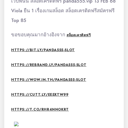
เว็บพนัน สล็อตเครดิตฟรี panda555.vip 13 FEB 68
Viola ยืน 1 เรื่องเกมสล็อต สล็อตเครดิตฟรีสมัครฟรี
Top 85
ขอขอบคุณมากอ้างอิงจาก
สล็อตเครดิตฟรี
HTTPS://BIT.LY/PANDA555-SLOT
HTTPS://REBRAND.LY/PANDA555-SLOT
HTTPS://WOW.IN.TH/PANDA555-SLOT
HTTPS://CUTT.LY/EE5XTW99
HTTPS://T.CO/RHR4NNOKRT