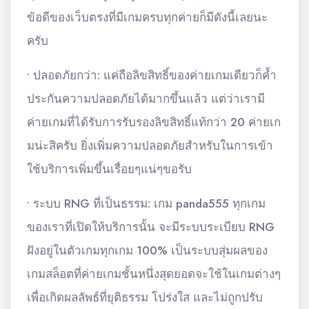
ข้อดีของเว็บตรงที่มีเกมครบทุกค่ายก็มีดังนี้เลยนะ
ครับ
• ปลอดภัยกว่า: แค่ถือลิขสิทธิ์ของค่ายเกมเดียวก็ค้ำ
ประกันความปลอดภัยได้มากขึ้นแล้ว แต่ว่าเรามี
ค่ายเกมที่ได้รับการรับรองลิขสิทธิ์แท้กว่า 20 ค่ายเก
มน่ะสิครับ ยิ่งเพิ่มความปลอดภัยสำหรับในการเข้า
ใช้บริการเพิ่มขึ้นเรื่อยๆแน่ๆขอรับ
• ระบบ RNG ที่เป็นธรรม: เกม panda555 ทุกเกม
ของเราที่เปิดให้บริการนั้น จะมีระบบระเบียบ RNG
ฝังอยู่ในตัวเกมทุกเกม 100% เป็นระบบสุ่มผลของ
เกมสล็อตที่ค่ายเกมชั้นหนึ่งสุดยอดจะใช้ในเกมต่างๆ
เพื่อเกิดผลลัพธ์ที่ยุติธรรม โปร่งใส และไม่ถูกปรับ