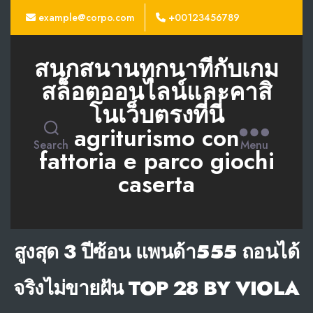
example@corpo.com
+00123456789
สนุกสนานทุกนาทีกับเกม
สล็อตออนไลน์และคาสิ
แพนด้า555 19 MARCH 68
โนเว็บตรงที่นี่
agriturismo con
PANDA555 ให้โบนัสสูงสุดในไทย
Search
Menu
fattoria e parco giochi
สุ่มเพชรฟรีทุกชั่วโมง คาสิโน
caserta
ออนไลน์ ศูนย์รวมเกมที่ทำกำไร
สูงสุด 3 ปีซ้อน แพนด้า555 ถอนได้
จริงไม่ขายฝัน TOP 28 BY VIOLA