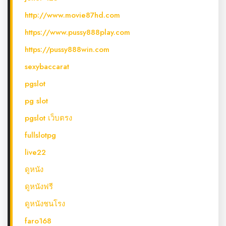
http://www.movie87hd.com
https://www.pussy888play.com
https://pussy888win.com
sexybaccarat
pgslot
pg slot
pgslot เว็บตรง
fullslotpg
live22
ดูหนัง
ดูหนังฟรี
ดูหนังชนโรง
faro168