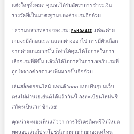
แต่งใดๆทั้งหมด คุณจะได้รับอัตราการชำระเงิน
รางวัลที่เป็นมาตรฐานของค่ายเกมอีกด้วย
• ความหลากหลายของเกม:
แต่ละค่าย
PANDA555
เกมจะมีลักษณะเด่นแตกต่างออกไป การมีตัวเลือก
จากค่ายเกมมากขึ้น ก็ทำให้คุณได้โอกาสในการ
เลือกเกมที่ดีขึ้น แล้วก็ได้โอกาสในการเจอกับเกมที่
ถูกใจจากค่ายต่างๆเพิ่มมากขึ้นอีกด้วย
เล่นสล็อตออนไลน์ แพนด้า555 แบบฟินๆบนเว็บ
ตรงไม่ผ่านเอเย่นต์ได้แล้ววันนี้ ลงทะเบียนใหม่ฟรี!
สมัครเป็นสมาชิกเลย!
คุณน่าจะมองเห็นแล้วว่า การใช้เครดิตฟรีในโหมด
ทดสอบเล่นมีประโยชน์มากมายก่ายกองแค่ไหน