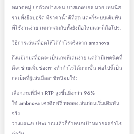
หมวดหมู่ ยกตัวอย่างเช่น บาสเกตบอล มวย เทนนิส
รวมทั้งอีสปอร์ต มีราคาน้ำดีที่สุด และก็ระบบเดิมพัน
ที่ใช้งานง่าย เหมาะสมกับทั้งยังมือใหม่และก็มือโปร.
วิธีการเล่นสล็อตให้ได้กำไรจริงจาก ambnova
ถึงแม้เกมสล็อตจะเป็นเกมที่เล่นง่าย แต่ถ้ามีเทคนิคที่
ดีจะช่วยเพิ่มช่องทางทำกำไรได้มากขึ้น ต่อไปนี้เป็น
กลเม็ดที่ผู้เล่นมืออาชีพนิยมใช้:
เลือกเกมที่มีค่า RTP สูงขึ้นยิ่งกว่า 96%
ใช้ ambnova เครดิตฟรี ทดลองเล่นก่อนเริ่มเดิมพัน
จริง
วางแผนงบประมาณแล้วก็กำหนดเป้าหมายผลกำไร
ต่อวัน