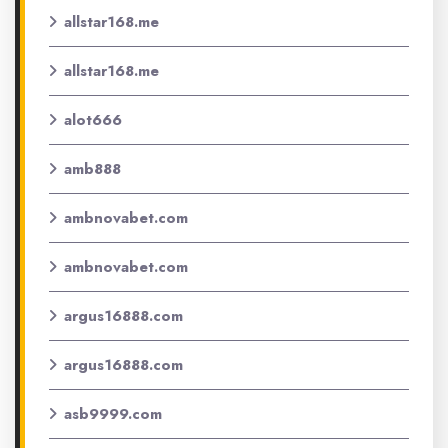
allstar168.me
allstar168.me
alot666
amb888
ambnovabet.com
ambnovabet.com
argus16888.com
argus16888.com
asb9999.com