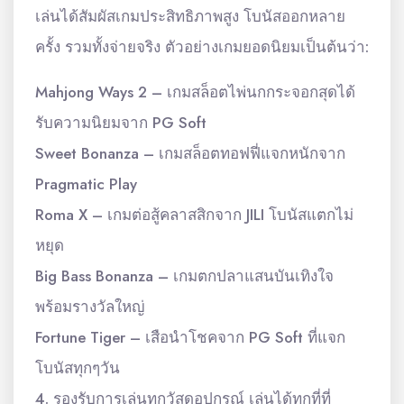
เล่นได้สัมผัสเกมประสิทธิภาพสูง โบนัสออกหลาย
ครั้ง รวมทั้งจ่ายจริง ตัวอย่างเกมยอดนิยมเป็นต้นว่า:
Mahjong Ways 2 – เกมสล็อตไพ่นกกระจอกสุดได้
รับความนิยมจาก PG Soft
Sweet Bonanza – เกมสล็อตทอฟฟี่แจกหนักจาก
Pragmatic Play
Roma X – เกมต่อสู้คลาสสิกจาก JILI โบนัสแตกไม่
หยุด
Big Bass Bonanza – เกมตกปลาแสนบันเทิงใจ
พร้อมรางวัลใหญ่
Fortune Tiger – เสือนำโชคจาก PG Soft ที่แจก
โบนัสทุกๆวัน
4. รองรับการเล่นทุกวัสดุอุปกรณ์ เล่นได้ทุกที่ที่