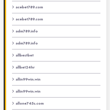
acebet789.com
acebet789.com
adm789.info
adm789.info
allbestbet
allbet24hr
allin99win.win
allin99win.win
allone745s.com