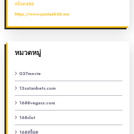
สล็อต456
https://www.puntaek66.me
หมวดหมู่
037movie
13satanbets.com
1688vegasx.com
168slot
168สล็อต