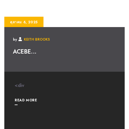
ตุลาคม 6, 2025
by
KEITH BROOKS
ACEBE...
<div
READ MORE