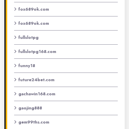
fox689ok.com
fox689ok.com
fullslotpg
fullslotpg168.com
funny18
future24bet.com
gachawin168.com
gaojing888
gem99ths.com