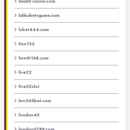
lala55-casino.com
lalikabetsgame.com
lcbet444.com
lion123
lionth168.com
live22
live22slot
lnw365bet.com
london45
london6789.com