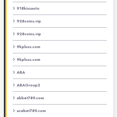
918kissauto
928coins.vip
928coins.vip
9kpluss.com
9kpluss.com
ABA
ABAGroup2
abbet789.com
acebet789.com