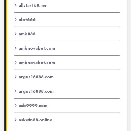
allstar168.me
alot666
amb888
ambnovabet.com
ambnovabet.com
argus16888.com
argus16888.com
asb9999.com
askwin88.online