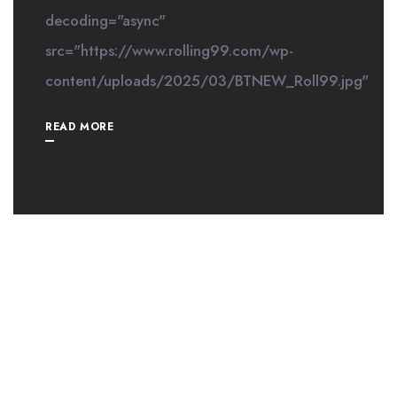
decoding="async"
src="https://www.rolling99.com/wp-
content/uploads/2025/03/BTNEW_Roll99.jpg"
READ MORE