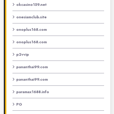
okcasino159.net
onesiamclub.site
onoplus168.com
onoplus168.com
p2vvip
pananthai99.com
pananthai99.com
paramax1688.info
PG