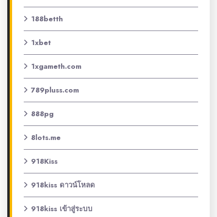
188betth
1xbet
1xgameth.com
789pluss.com
888pg
8lots.me
918Kiss
918kiss ดาวน์โหลด
918kiss เข้าสู่ระบบ