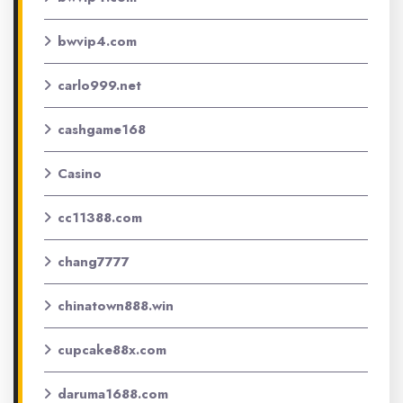
bwvip4.com
carlo999.net
cashgame168
Casino
cc11388.com
chang7777
chinatown888.win
cupcake88x.com
daruma1688.com