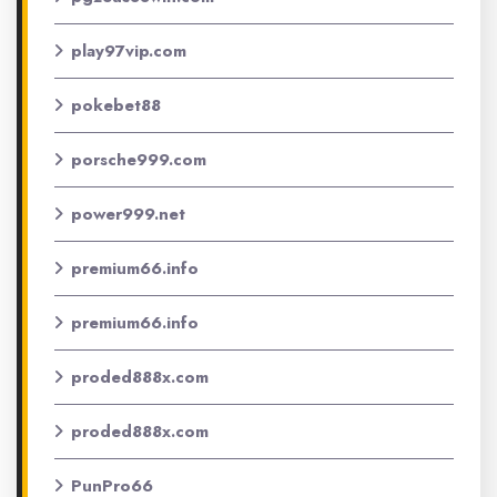
play97vip.com
pokebet88
porsche999.com
power999.net
premium66.info
premium66.info
proded888x.com
proded888x.com
PunPro66