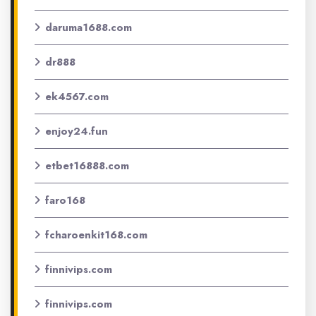
daruma1688.com
dr888
ek4567.com
enjoy24.fun
etbet16888.com
faro168
fcharoenkit168.com
finnivips.com
finnivips.com