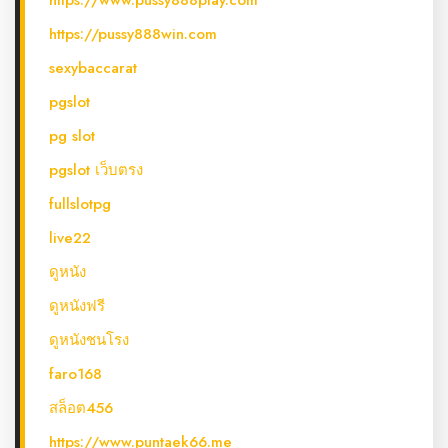
https://pussy888win.com
sexybaccarat
pgslot
pg slot
pgslot เว็บตรง
fullslotpg
live22
ดูหนัง
ดูหนังฟรี
ดูหนังชนโรง
faro168
สล็อต456
https://www.puntaek66.me