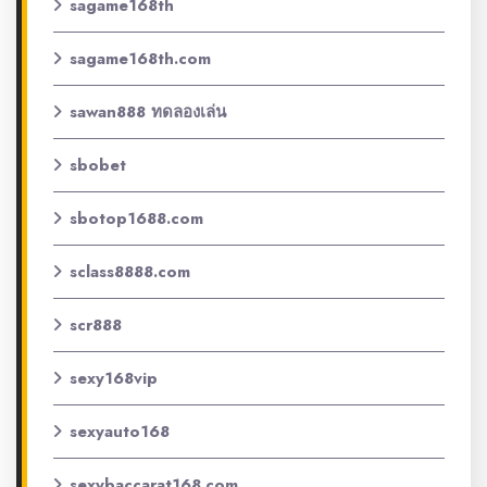
sagame168th
sagame168th.com
sawan888 ทดลองเล่น
sbobet
sbotop1688.com
sclass8888.com
scr888
sexy168vip
sexyauto168
sexybaccarat168.com