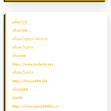
joker123
สล็อต168
สล็อตเว็บตรง แตกง่าย
สล็อตเว็บตรง
สล็อต66
https://www.jinda44.xyz
สล็อตเว็บตรง
https://bonus888.life
สล็อต888
slot99
https://www.pussy888fun.io