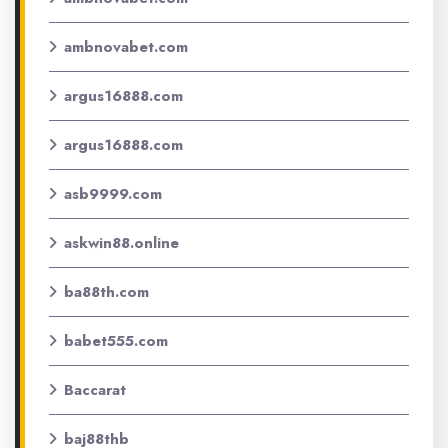
ambnovabet.com
argus16888.com
argus16888.com
asb9999.com
askwin88.online
ba88th.com
babet555.com
Baccarat
baj88thb