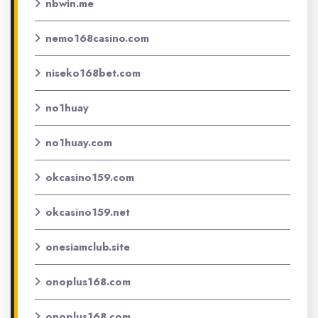
nbwin.me
nemo168casino.com
niseko168bet.com
no1huay
no1huay.com
okcasino159.com
okcasino159.net
onesiamclub.site
onoplus168.com
onoplus168.com