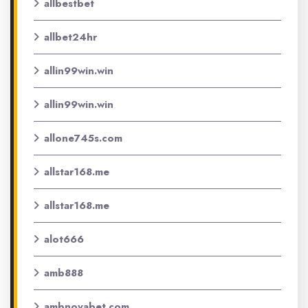
allbestbet
allbet24hr
allin99win.win
allin99win.win
allone745s.com
allstar168.me
allstar168.me
alot666
amb888
ambnovabet.com