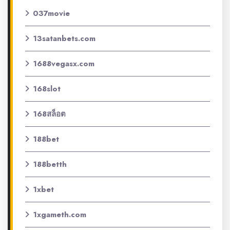
037movie
13satanbets.com
1688vegasx.com
168slot
168สล็อต
188bet
188betth
1xbet
1xgameth.com