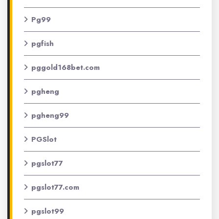
Pg99
pgfish
pggold168bet.com
pgheng
pgheng99
PGSlot
pgslot77
pgslot77.com
pgslot99