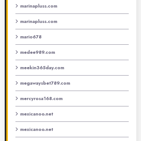
marinapluss.com
marinapluss.com
mario678
medee989.com
meekin365day.com
megawaysbet789.com
mercyrosa168.com
mexicanoo.net
mexicanoo.net