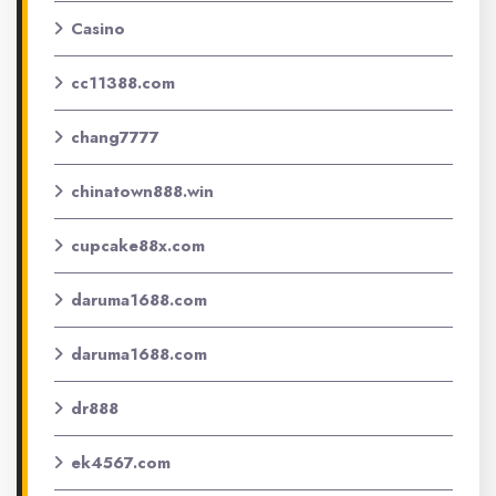
Casino
cc11388.com
chang7777
chinatown888.win
cupcake88x.com
daruma1688.com
daruma1688.com
dr888
ek4567.com