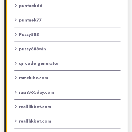
puntaek66
puntaek77
Pussy888
pussy888win
qr code generator
ramclubx.com
rasri365day.com
realflikbet.com
realflikbet.com