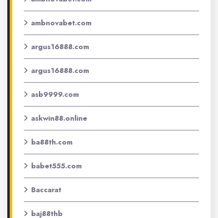
ambnovabet.com
argus16888.com
argus16888.com
asb9999.com
askwin88.online
ba88th.com
babet555.com
Baccarat
baj88thb