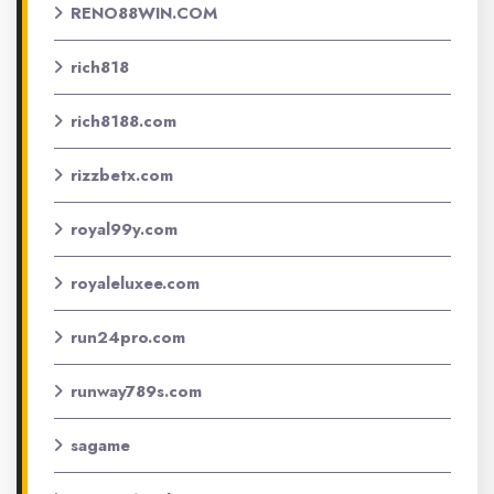
RENO88WIN.COM
rich818
rich8188.com
rizzbetx.com
royal99y.com
royaleluxee.com
run24pro.com
runway789s.com
sagame