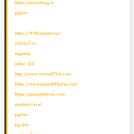
https://moodeng.in
pgslot
https://918kissauto.xyz
หนังชนโรง
sagame
joker 123
http://www.movie87hd.com
https://www.pussy888play.com
https://pussy888win.com
sexybaccarat
pgslot
pg slot