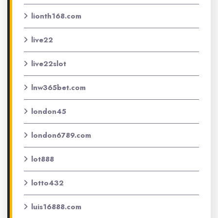
lionth168.com
live22
live22slot
lnw365bet.com
london45
london6789.com
lot888
lotto432
luis16888.com