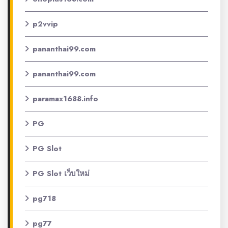
p2vvip
pananthai99.com
pananthai99.com
paramax1688.info
PG
PG Slot
PG Slot เว็บใหม่
pg718
pg77