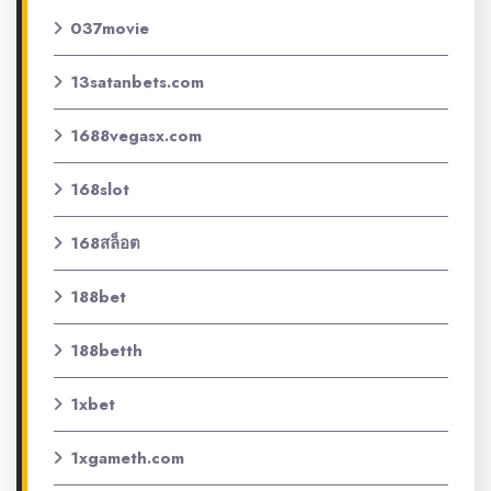
037movie
13satanbets.com
1688vegasx.com
168slot
168สล็อต
188bet
188betth
1xbet
1xgameth.com