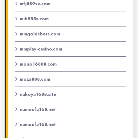
mfj889xx.com
mib555s.com
mmgoldsbets.com
mmplay-casino.com
mono16888.com
moza888.com
nakoya1688.site
namoufa168.net
namoufa168.net