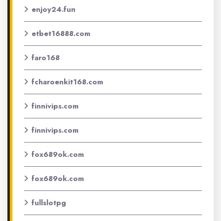
enjoy24.fun
etbet16888.com
faro168
fcharoenkit168.com
finnivips.com
finnivips.com
fox689ok.com
fox689ok.com
fullslotpg