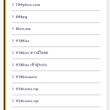
789pluss.com
888pg
8lots.me
918Kiss
918kiss ดาวน์โหลด
918kiss เข้าสู่ระบบ
918kissauto
928coins.vip
928coins.vip