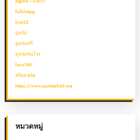
pgslot เว็บตรง
fullslotpg
live22
ดูหนัง
ดูหนังฟรี
ดูหนังชนโรง
faro168
สล็อต456
https://www.puntaek66.me
หมวดหมู่