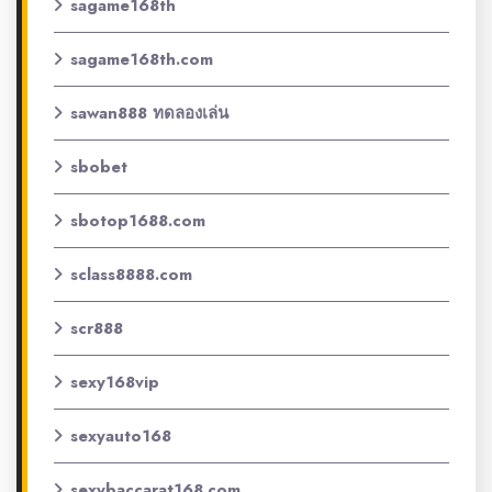
sagame168th
sagame168th.com
sawan888 ทดลองเล่น
sbobet
sbotop1688.com
sclass8888.com
scr888
sexy168vip
sexyauto168
sexybaccarat168.com