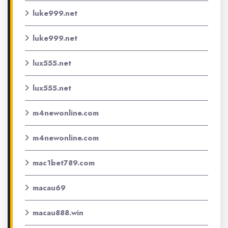
luke999.net
luke999.net
lux555.net
lux555.net
m4newonline.com
m4newonline.com
mac1bet789.com
macau69
macau888.win