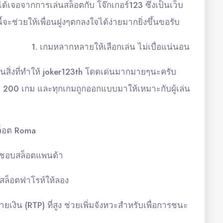
เจอจากการเล่นสล็อตกับ โจ๊กเกอร์123 ซึ่งเป็นเว็บ
ี้จะช่วยให้เพื่อนฝูงๆตกลงใจได้ง่ายมากยิ่งขึ้นขอรับ
1. เกมหลากหลายให้เลือกเล่น ไม่เบื่อแน่นอน
่งที่ทำให้ joker123th โดดเด่นมากมายๆนะครับ
ว่า 200 เกม และทุกเกมถูกออกแบบมาให้เหมาะกับผู้เล่น
สล็อต Roma
ผมชอบสล็อตแพนด้า
็มีสล็อตฟาโรห์ให้ลอง
ายเงิน (RTP) ที่สูง ช่วยเพิ่มจังหวะสำหรับเพื่อการชนะ