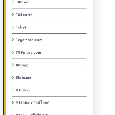
188bet
188betth
1xbet
1xgameth.com
789pluss.com
888pg
8lots.me
918Kiss
918kiss ดาวน์โหลด