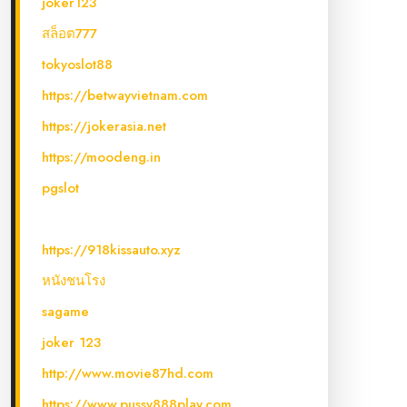
joker123
สล็อต777
tokyoslot88
https://betwayvietnam.com
https://jokerasia.net
https://moodeng.in
pgslot
https://918kissauto.xyz
หนังชนโรง
sagame
joker 123
http://www.movie87hd.com
https://www.pussy888play.com