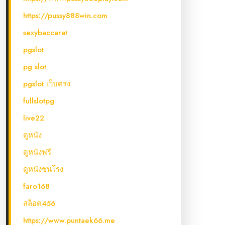
https://pussy888win.com
sexybaccarat
pgslot
pg slot
pgslot เว็บตรง
fullslotpg
live22
ดูหนัง
ดูหนังฟรี
ดูหนังชนโรง
faro168
สล็อต456
https://www.puntaek66.me