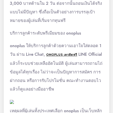
3,000 บาทด้านใน 2 วัน ต่อจากนั้นถอนเงินได้จริง
แบบไม่มีปัญหา ซึ่งถือเป็นตัวอย่างการบรรลุเป้า
หมายของผู้เล่นที่เริ่มจากทุนฟรี
บริการลูกค้าระดับพรีเมียมของ onoplus
onoplus ให้บริการลูกค้าด้วยความเอาใจใส่ตลอด 1
วัน ผ่าน Live Chat,
LINE Official
ONOPLUS เครดิตฟรี
แล้วก็ระบบช่วยเหลืออัตโนมัติ ผู้เล่นสามารถถามไถ่
ข้อมูลได้ทุกเรื่อง ไม่ว่าจะเป็นปัญหาการสมัคร การ
ฝากถอน หรือการรับโปรโมชั่น คณะทำงานตอบไว
แล้วก็ดูแลอย่างมืออาชีพ
เหตุผลที่ผู้เล่นทั้งประเทศเลือก onoplus เป็นเว็บหลัก