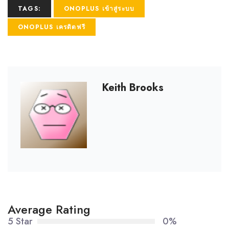
TAGS:
ONOPLUS เข้าสู่ระบบ
ONOPLUS เครดิตฟรี
Keith Brooks
Average Rating
5 Star
0%