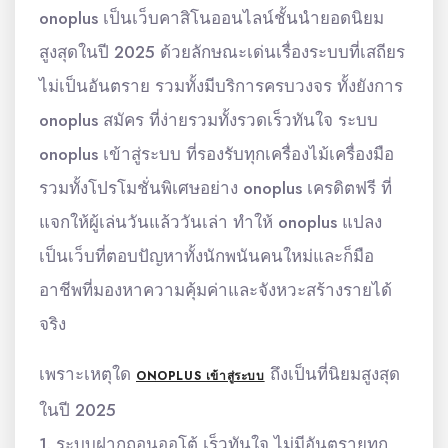
onoplus เป็นเว็บคาสิโนออนไลน์ชั้นนำยอดนิยม
สูงสุดในปี 2025 ด้วยลักษณะเด่นเรื่องระบบที่เสถียร
ไม่เป็นอันตราย รวมทั้งมีบริการครบวงจร ทั้งยังการ
onoplus สมัคร ที่ง่ายรวมทั้งรวดเร็วทันใจ ระบบ
onoplus เข้าสู่ระบบ ที่รองรับทุกเครื่องไม้เครื่องมือ
รวมทั้งโปรโมชั่นพิเศษอย่าง onoplus เครดิตฟรี ที่
แจกให้ผู้เล่นวันแล้ววันเล่า ทำให้ onoplus แปลง
เป็นเว็บที่ตอบปัญหาทั้งนักพนันคนใหม่และก็มือ
อาชีพที่มองหาความคุ้มค่าและจังหวะสร้างรายได้
จริง
เพราะเหตุใด
ถึงเป็นที่นิยมสูงสุด
ONOPLUS เข้าสู่ระบบ
ในปี 2025
1. ระบบฝากถอนออโต้ เร็วทันใจ ไม่มีอันตรายทุก