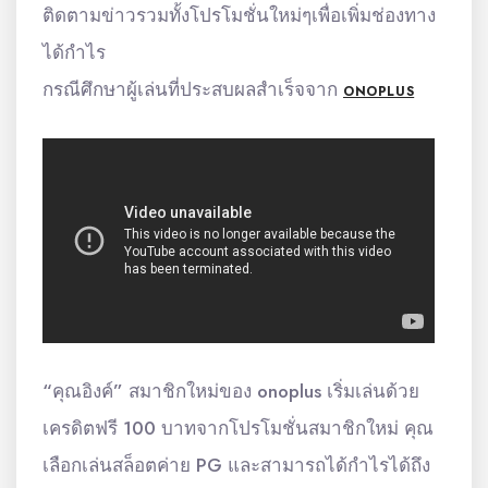
ติดตามข่าวรวมทั้งโปรโมชั่นใหม่ๆเพื่อเพิ่มช่องทาง
ได้กำไร
กรณีศึกษาผู้เล่นที่ประสบผลสำเร็จจาก
ONOPLUS
“คุณอิงค์” สมาชิกใหม่ของ onoplus เริ่มเล่นด้วย
เครดิตฟรี 100 บาทจากโปรโมชั่นสมาชิกใหม่ คุณ
เลือกเล่นสล็อตค่าย PG และสามารถได้กำไรได้ถึง