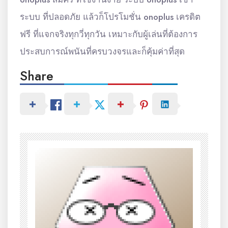
ระบบ ที่ปลอดภัย แล้วก็โปรโมชั่น onoplus เครดิต
ฟรี ที่แจกจริงทุกวี่ทุกวัน เหมาะกับผู้เล่นที่ต้องการ
ประสบการณ์พนันที่ครบวงจรและก็คุ้มค่าที่สุด
Share