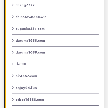
chang7777
chinatown888.win
cupcake88x.com
daruma1688.com
daruma1688.com
dr888
ek4567.com
enjoy24.fun
etbet16888.com