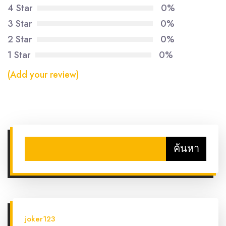
4 Star
0%
3 Star
0%
2 Star
0%
1 Star
0%
(Add your review)
ค้นหา
สำหรับ:
joker123