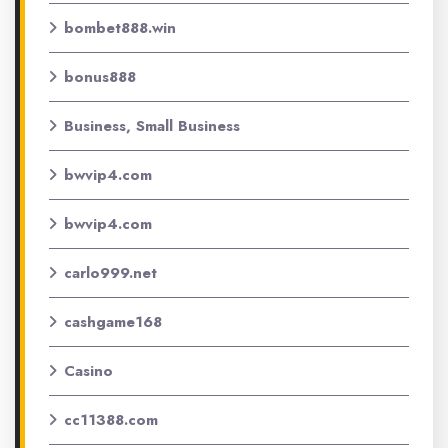
bombet888.win
bonus888
Business, Small Business
bwvip4.com
bwvip4.com
carlo999.net
cashgame168
Casino
cc11388.com