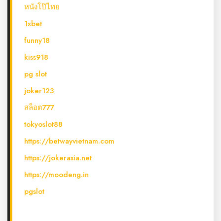
หนังโป๊ไทย
1xbet
funny18
kiss918
pg slot
joker123
สล็อต777
tokyoslot88
https://betwayvietnam.com
https://jokerasia.net
https://moodeng.in
pgslot