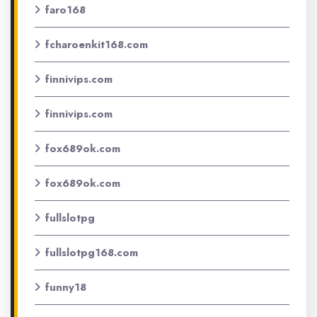
faro168
fcharoenkit168.com
finnivips.com
finnivips.com
fox689ok.com
fox689ok.com
fullslotpg
fullslotpg168.com
funny18