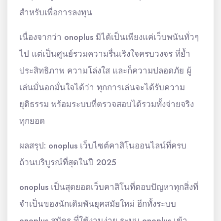
สำหรับเพื่อการลงทุน
เนื่องจากว่า onoplus มิได้เป็นเพียงแค่เว็บพนันทั่วๆ
ไป แต่เป็นศูนย์รวมความรื่นเริงใจครบวงจร ที่ย้ำ
ประสิทธิภาพ ความโล่งใส และก็ความปลอดภัย ผู้
เล่นมั่นอกมั่นใจได้ว่า ทุกการเล่นจะได้รับความ
ยุติธรรม พร้อมระบบที่ตรวจสอบได้รวมทั้งจ่ายจริง
ทุกยอด
ผลสรุป: onoplus เว็บไซต์คาสิโนออนไลน์ที่ครบ
ถ้วนบริบูรณ์ที่สุดในปี 2025
onoplus เป็นสุดยอดเว็บคาสิโนที่ตอบปัญหาทุกสิ่งที่
จำเป็นของนักเดิมพันยุคสมัยใหม่ อีกทั้งระบบ
onoplus สมัคร ที่ใช้งานง่าย ระบบ onoplus เข้า