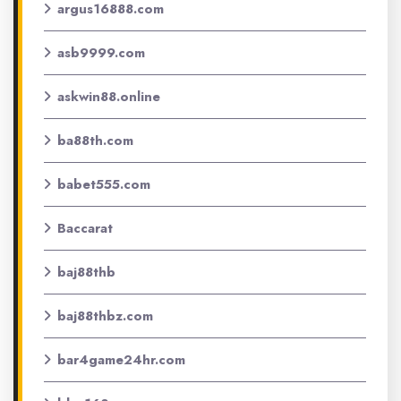
argus16888.com
asb9999.com
askwin88.online
ba88th.com
babet555.com
Baccarat
baj88thb
baj88thbz.com
bar4game24hr.com