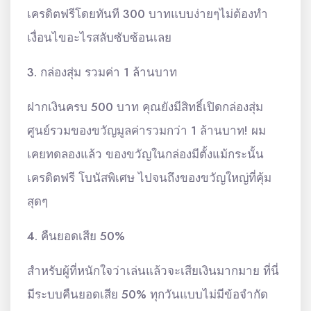
เครดิตฟรีโดยทันที 300 บาทแบบง่ายๆไม่ต้องทำ
เงื่อนไขอะไรสลับซับซ้อนเลย
3. กล่องสุ่ม รวมค่า 1 ล้านบาท
ฝากเงินครบ 500 บาท คุณยังมีสิทธิ์เปิดกล่องสุ่ม
ศูนย์รวมของขวัญมูลค่ารวมกว่า 1 ล้านบาท! ผม
เคยทดลองแล้ว ของขวัญในกล่องมีตั้งแม้กระนั้น
เครดิตฟรี โบนัสพิเศษ ไปจนถึงของขวัญใหญ่ที่คุ้ม
สุดๆ
4. คืนยอดเสีย 50%
สำหรับผู้ที่หนักใจว่าเล่นแล้วจะเสียเงินมากมาย ที่นี่
มีระบบคืนยอดเสีย 50% ทุกวันแบบไม่มีข้อจำกัด