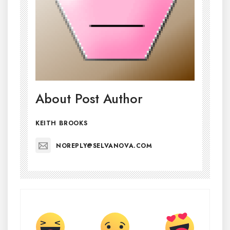
About Post Author
KEITH BROOKS
NOREPLY@SELVANOVA.COM