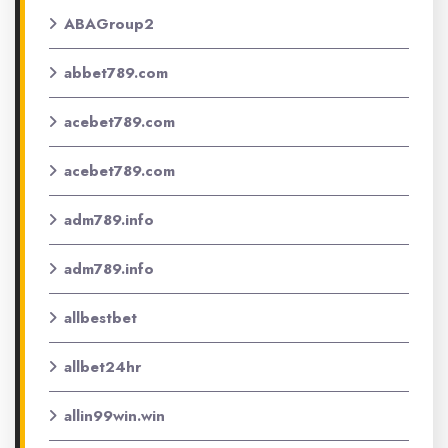
ABAGroup2
abbet789.com
acebet789.com
acebet789.com
adm789.info
adm789.info
allbestbet
allbet24hr
allin99win.win