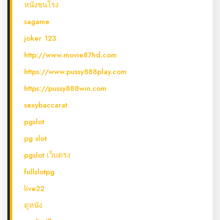
หนังชนโรง
sagame
joker 123
http://www.movie87hd.com
https://www.pussy888play.com
https://pussy888win.com
sexybaccarat
pgslot
pg slot
pgslot เว็บตรง
fullslotpg
live22
ดูหนัง