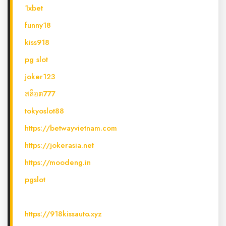
1xbet
funny18
kiss918
pg slot
joker123
สล็อต777
tokyoslot88
https://betwayvietnam.com
https://jokerasia.net
https://moodeng.in
pgslot
https://918kissauto.xyz