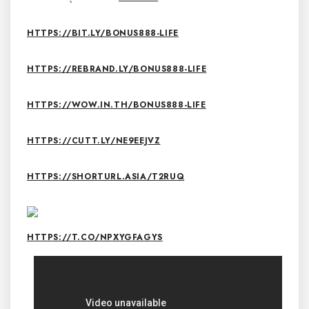
HTTPS://BIT.LY/BONUS888-LIFE
HTTPS://REBRAND.LY/BONUS888-LIFE
HTTPS://WOW.IN.TH/BONUS888-LIFE
HTTPS://CUTT.LY/NE9EEJVZ
HTTPS://SHORTURL.ASIA/T2RUQ
HTTPS://T.CO/NPXYGFAGYS