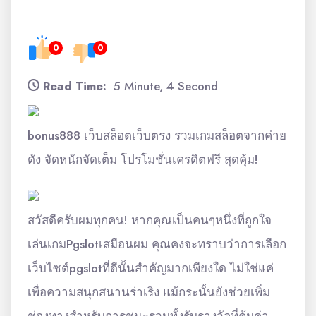
0
0
Read Time:
5 Minute, 4 Second
bonus888 เว็บสล็อตเว็บตรง รวมเกมสล็อตจากค่าย
ดัง จัดหนักจัดเต็ม โปรโมชั่นเครดิตฟรี สุดคุ้ม!
สวัสดีครับผมทุกคน! หากคุณเป็นคนๆหนึ่งที่ถูกใจ
เล่นเกมPgslotเสมือนผม คุณคงจะทราบว่าการเลือก
เว็บไซต์pgslotที่ดีนั้นสำคัญมากเพียงใด ไม่ใช่แค่
เพื่อความสนุกสนานร่าเริง แม้กระนั้นยังช่วยเพิ่ม