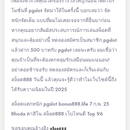
เพิ่มจังหวะให้คุณได้ของรางวัลใหญ่ในอนาคตโปร
โมชั่นที่ pgslot จัดมาให้ในครั้งนี้ บอกเลยว่า จัด
หนักจัดเต็ม แบบที่ผมไม่เคยเจอจากที่อื่นมาก่อน
หากคุณอยากสัมผัสประสบการณ์การเล่นสล็อตที่
สนุกและคุ้มอย่างนี้ ทดลองสมัครเป็นสมาชิก pgslot
แล้วฝาก 500 บาทกับ pgslot เลยนะครับ ผมเชื่อว่า
คุณจำเป็นที่จะต้องตกหลุมรักเสมือนผมแน่นอน!
อย่าคอยช้าขอรับ ทดลองสมัครและก็เริ่มเล่นกับ
สล็อต888 วันนี้ แล้วคุณจะรู้ดีว่าทำไมเว็บไซต์นี้ถึง
ได้รับความนิยมในปี 2025
สล็อตแตกหนัก pgslot bonus888.life 7 ก.พ. 25
Rhoda คาสิโน สล็อต888 เว็บไหนดี Top 96
ขอขอบคุณอ้างอิง
สล็อต888