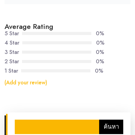
Average Rating
5 Star
0%
4 Star
0%
3 Star
0%
2 Star
0%
1 Star
0%
(Add your review)
ค้นหา
สำหรับ: