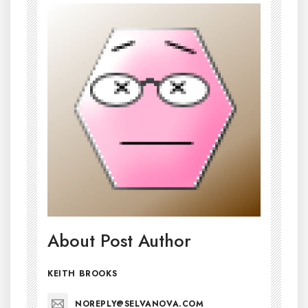
About Post Author
KEITH BROOKS
NOREPLY@SELVANOVA.COM