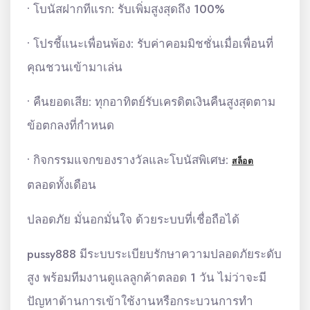
• โบนัสฝากทีแรก: รับเพิ่มสูงสุดถึง 100%
• โปรชี้แนะเพื่อนพ้อง: รับค่าคอมมิชชั่นเมื่อเพื่อนที่
คุณชวนเข้ามาเล่น
• คืนยอดเสีย: ทุกอาทิตย์รับเครดิตเงินคืนสูงสุดตาม
ข้อตกลงที่กำหนด
• กิจกรรมแจกของรางวัลและโบนัสพิเศษ:
สล็อต
ตลอดทั้งเดือน
ปลอดภัย มั่นอกมั่นใจ ด้วยระบบที่เชื่อถือได้
pussy888 มีระบบระเบียบรักษาความปลอดภัยระดับ
สูง พร้อมทีมงานดูแลลูกค้าตลอด 1 วัน ไม่ว่าจะมี
ปัญหาด้านการเข้าใช้งานหรือกระบวนการทำ