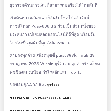
ธุรกรรมด้านการเงิน ก็สามารถขอร้องได้โดยทันที
เริ่มต้นความสนุกและก็ลุ้นรับโชคได้แล้ววันนี้!
ดาวน์โหลด Pussy888 และร่วมเป็นส่วนหนึ่งของ
ประสบการณ์เกมสล็อตออนไลน์ที่ดีที่สุด พร้อมรับ
โปรโมชั่นสุดคุ้มที่คุณไม่ควรพลาด
ค่ายดังทุกค่าย สล็อตพุซซี่ pussy888fun.club 28
กรกฎาคม 2025 Winnie ดูรีวิวจากลูกค้าจริง สล็อต
พุซซี่ลงทุนงบน้อย กำไรหลักแสน Top 15
ขอขอบคุณมาก Ref.
พุซซี่888
HTTPS://BIT.LY/PUSSY888FUN-CLUB
HTTPS://REBRAND.LY/PUSSY888FUN-CLUB