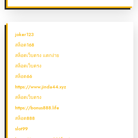
joker123
สล็อต168
สล็อตเว็บตรง แตกง่าย
สล็อตเว็บตรง
สล็อต66
https://www.jinda44.xyz
สล็อตเว็บตรง
https://bonus888.life
สล็อต888
slot99