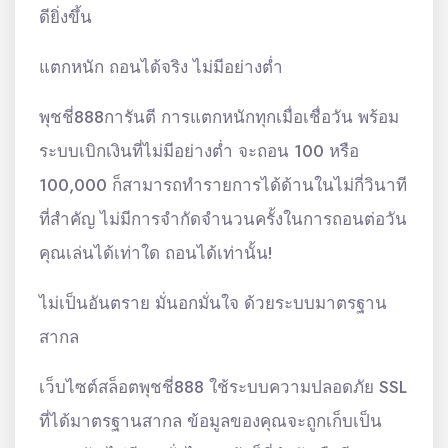
ดียิ่งขึ้น
แตกหนัก ถอนได้จริง ไม่มีอย่างต่ำ
พุชชี่888การันตี การแตกหนักทุกเมื่อเชื่อวัน พร้อม
ระบบเบิกเงินที่ไม่มีอย่างต่ำ จะถอน 100 หรือ
100,000 ก็สามารถทำรายการได้ด้านในไม่กี่วินาที
ที่สำคัญ ไม่มีการจำกัดจำนวนครั้งในการถอนต่อวัน
คุณเล่นได้เท่าใด ถอนได้เท่านั้น!
ไม่เป็นอันตราย มั่นอกมั่นใจ ด้วยระบบมาตรฐาน
สากล
เว็บไซต์สล็อตพุชชี่888 ใช้ระบบความปลอดภัย SSL
ที่ได้มาตรฐานสากล ข้อมูลของคุณจะถูกเก็บเป็น