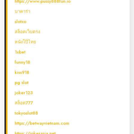
https://www.pussy888fun.io
บาคาร่า
slotxo
สล็อตเว็บตรง
หนังโป๊ไทย
1xbet
funny18
kiss918
pg slot
joker123
สล็อต777
tokyoslot88
https://betwayvietnam.com
https://jokerasia.net