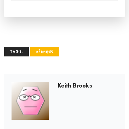
TAGS:
สล็อตพุซซี่
Keith Brooks