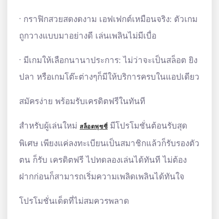
• กราฟิกสวยสดงดงาม เอฟเฟกต์เหมือนจริง: ตัวเกม
ถูกวางแบบมาอย่างดี เล่นเพลินไม่มีเบื่อ
• มีเกมให้เลือกนานาประการ: ไม่ว่าจะเป็นสล็อต ยิง
ปลา หรือเกมโต๊ะต่างๆก็มีให้บริการครบในแอปเดียว
สมัครง่าย พร้อมรับเครดิตฟรีในทันที
สำหรับผู้เล่นใหม่
มีโปรโมชั่นต้อนรับสุด
สล็อตพุซซี่
พิเศษ เพียงแค่ลงทะเบียนเป็นสมาชิกแล้วก็รับรองตัว
ตน ก็รับ เครดิตฟรี ไปทดลองเล่นได้ทันที ไม่ต้อง
ฝากก่อนก็สามารถเริ่มความเพลิดเพลินได้ทันใจ
โปรโมชั่นเด็ดที่ไม่สมควรพลาด