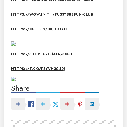
HTTPS://WOW.IN.TH/PUSSY888FUN-CLUB
HTTPS://CUTT.LY/8RJBUKYO
HTTPS://SHORTURL.ASIA/3XIS1
HTTPS://T.CO/PSYVH3G5DJ
Share