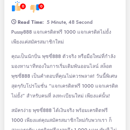
0
0
Read Time:
5 Minute, 48 Second
Pussy888 แจกเครดิตฟรี 1000 แจกเครดิตไม่ยั้ง
เพียงแค่สมัครสมาชิกใหม่
คุณเป็นนักปั่น พุซซี่888 ตัวจริง หรือมือใหม่ที่กำลัง
มองหานาทีทองในการเริ่มเดิมพันออนไลน์ สล็อต
พุซซี่888 เป็นคำตอบที่คุณไม่ควรพลาด! วันนี้พิเศษ
สุดๆกับโปรโมชั่น “แจกเครดิตฟรี 1000 แจกเครดิต
ไม่ยั้ง” สำหรับคนที่ ลงทะเบียนใหม่ เพียงแค่นั้น!
สมัครง่าย พุซซี่888 ได้เงินจริง พร้อมเครดิตฟรี
1000 เพียงแต่คุณสมัครสมาชิกใหม่กับพวกเรา ก็