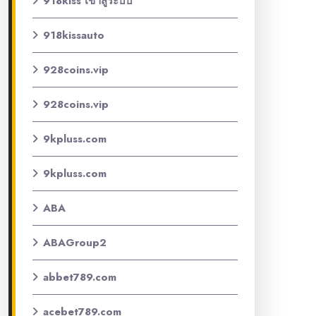
918kiss เข้าสู่ระบบ
918kissauto
928coins.vip
928coins.vip
9kpluss.com
9kpluss.com
ABA
ABAGroup2
abbet789.com
acebet789.com