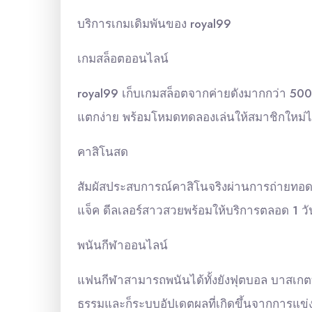
บริการเกมเดิมพันของ royal99
เกมสล็อตออนไลน์
royal99 เก็บเกมสล็อตจากค่ายดังมากกว่า 500 เ
แตกง่าย พร้อมโหมดทดลองเล่นให้สมาชิกใหม่ไ
คาสิโนสด
สัมผัสประสบการณ์คาสิโนจริงผ่านการถ่ายทอดสด
แจ็ค ดีลเลอร์สาวสวยพร้อมให้บริการตลอด 1 วั
พนันกีฬาออนไลน์
แฟนกีฬาสามารถพนันได้ทั้งยังฟุตบอล บาสเกต
ธรรมและก็ระบบอัปเดตผลที่เกิดขึ้นจากการแข่ง