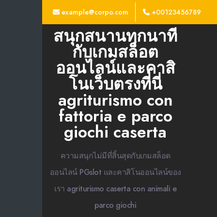
example@corpo.com
+00123456789
สนุกสนานทุกนาที
กับเกมสล็อต
ออนไลน์และคาสิ
โนเว็บตรงที่นี่
agriturismo con
fattoria e parco
giochi caserta
ROYAL99 19 พ
เวลาระบบฝากถอนเ
ความสนุกไม่มีที่สิ้นสุดกับเกมสล็อต
ออนไลน์ PGslot และคาสิโนออนไลน์ของ
เรา agriturismo caserta con animali e
parco giochi