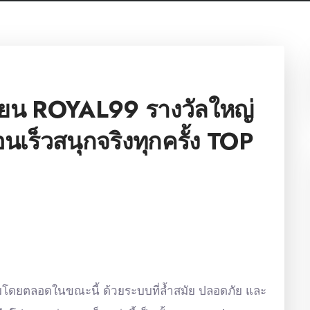
ยน ROYAL99 รางวัลใหญ่
ร็วสนุกจริงทุกครั้ง TOP
โดยตลอดในขณะนี้ ด้วยระบบที่ล้ำสมัย ปลอดภัย และ