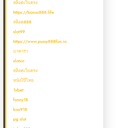
สล็อตเว็บตรง
https://bonus888.life
สล็อต888
slot99
https://www.pussy888fun.io
บาคาร่า
slotxo
สล็อตเว็บตรง
หนังโป๊ไทย
1xbet
funny18
kiss918
pg slot