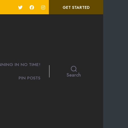
GET STARTED
NNING IN NO TIME!
เข้าสู่ระบบ แจ็ค
Search
PIN POSTS
ุกยูสเซอร์ TOP 64