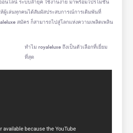
ยออนไลน์ ระบบล้ำยุค ใช้งานง่าย มาพร้อมโปรโมชั่น
ให้ผู้เล่นทุกคนได้สัมผัสประสบการณ์การเดิมพันที่
yaleluxe สมัคร ก็สามารถไปสู่โลกแห่งความเพลิดเพลิน
ทำไม royaleluxe ถึงเป็นตัวเลือกที่เยี่ยม
ที่สุด