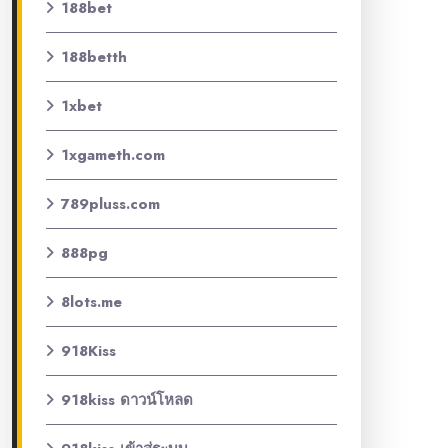
188bet
188betth
1xbet
1xgameth.com
789pluss.com
888pg
8lots.me
918Kiss
918kiss ดาวน์โหลด