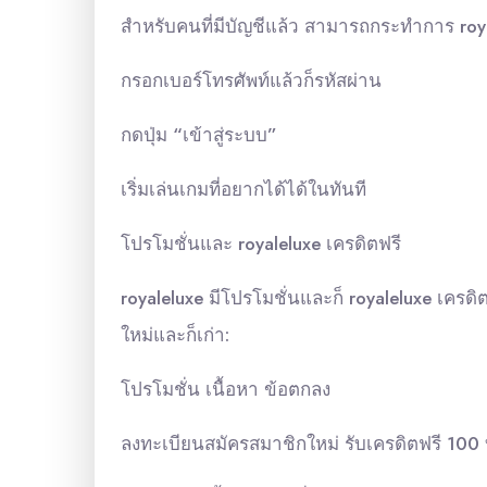
สำหรับคนที่มีบัญชีแล้ว สามารถกระทำการ royalel
กรอกเบอร์โทรศัพท์แล้วก็รหัสผ่าน
กดปุ่ม “เข้าสู่ระบบ”
เริ่มเล่นเกมที่อยากได้ได้ในทันที
โปรโมชั่นและ royaleluxe เครดิตฟรี
royaleluxe มีโปรโมชั่นและก็ royaleluxe เครดิต
ใหม่และก็เก่า:
โปรโมชั่น เนื้อหา ข้อตกลง
ลงทะเบียนสมัครสมาชิกใหม่ รับเครดิตฟรี 100 บ