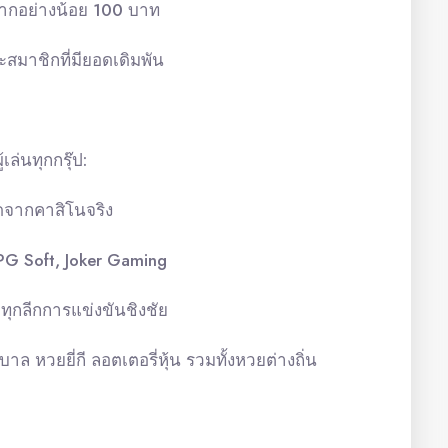
ฝากอย่างน้อย 100 บาท
ะสมาชิกที่มียอดเดิมพัน
ล่นทุกกรุ๊ป:
สดจากคาสิโนจริง
PG Soft, Joker Gaming
ุกลีกการแข่งขันชิงชัย
าล หวยยี่กี ลอตเตอรี่หุ้น รวมทั้งหวยต่างถิ่น