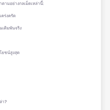
ำตามอย่างกลเม็ดเหล่านี้:
คร่งครัด
นเดิมพันจริง
โยชน์สูงสุด
ล่า?