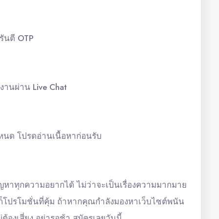
รันตี OTP
ำงานผ่าน Live Chat
หนด โปรดอ่านเนื้อหาก่อนรับ
ัญหาทุกความอยากได้ ไม่ว่าจะเป็นเรื่องความมากมาย
็โปรโมชั่นที่คุ้ม ถ้าหากคุณกำลังมองหาเว็บไซต์พนัน
ต้องเสี่ยง อย่ารอช้า สมัครเลยวันนี้