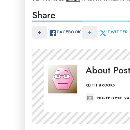
SSC168
Share
FACEBOOK
TWITTER
About Post
KEITH BROOKS
NOREPLY@SELV