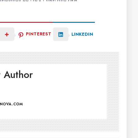
PINTEREST
LINKEDIN
 Author
ANOVA.COM