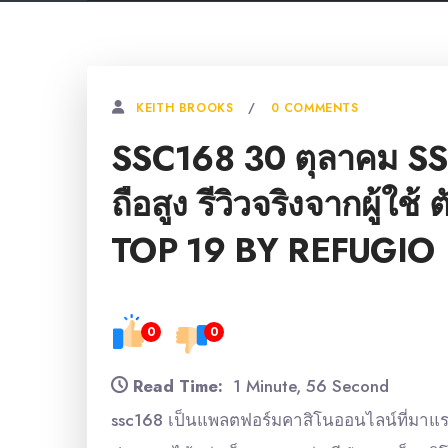
0 COMMENTS
KEITH BROOKS
SSC168 30 ตุลาคม SSC
ถือสูง รีวิวจริงจากผู้ใช้
TOP 19 BY REFUGIO
0
0
Read Time:
1 Minute, 56 Second
ssc168 เป็นแพลตฟอร์มคาสิโนออนไลน์ที่มาแรง