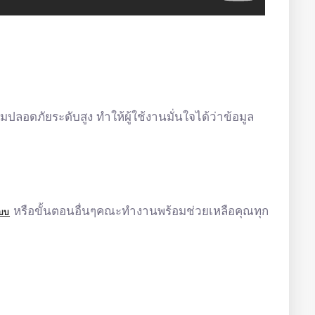
ลอดภัยระดับสูง ทำให้ผู้ใช้งานมั่นใจได้ว่าข้อมูล
หรือขั้นตอนอื่นๆคณะทำงานพร้อมช่วยเหลือคุณทุก
ะบบ