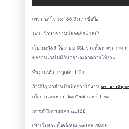
เพราะอะไร ssc168 ถึงน่าเชื่อถือ
ระบบรักษาความปลอดภัยนำสมัย
เว็บ ssc168 ใช้ระบบ SSL รวมทั้งมาตรการความป
ของตนเองไม่มีอันตรายตลอดการใช้งาน
ทีมงานบริการลูกค้า 1 วัน
ถ้ามีปัญหาสำหรับเพื่อการใช้งาน
SSC168 เข้าสู่ร
เมื่อผ่านหนทาง Live Chat และก็ Line
กรรมวิธีการสมัคร ssc168
เข้าเว็บรวมทั้งคลิกปุ่ม ssc168 สมัคร