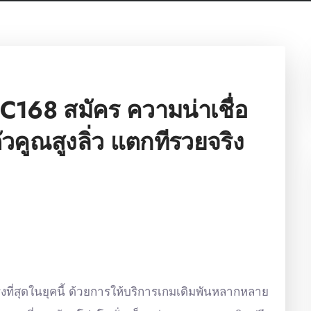
168 สมัคร ความน่าเชื่อ
 ตัวคูณสูงลิ่ว แตกทีรวยจริง
ที่สุดในยุคนี้ ด้วยการให้บริการเกมเดิมพันหลากหลาย