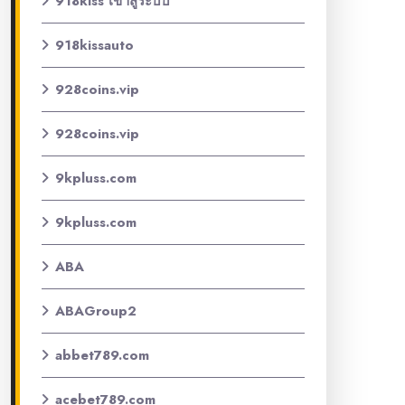
918kiss เข้าสู่ระบบ
918kissauto
928coins.vip
928coins.vip
9kpluss.com
9kpluss.com
ABA
ABAGroup2
abbet789.com
acebet789.com