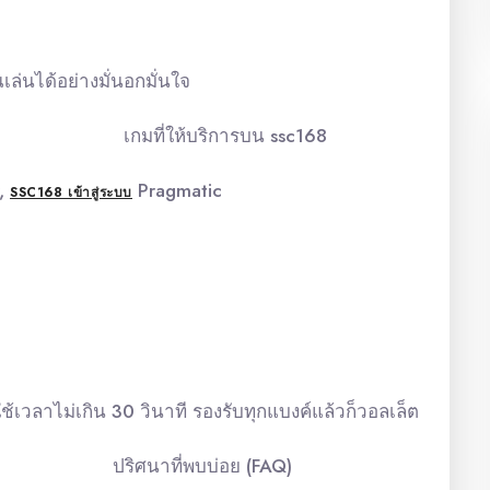
เล่นได้อย่างมั่นอกมั่นใจ
เกมที่ให้บริการบน ssc168
r,
Pragmatic
SSC168 เข้าสู่ระบบ
เวลาไม่เกิน 30 วินาที รองรับทุกแบงค์แล้วก็วอลเล็ต
ปริศนาที่พบบ่อย (FAQ)