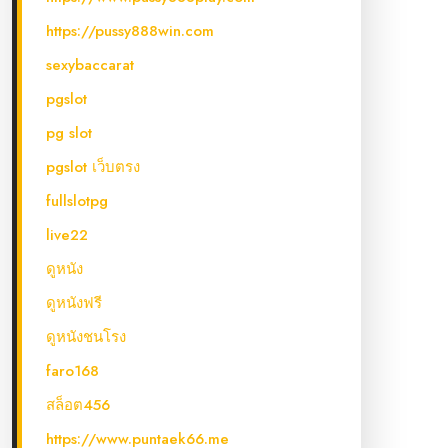
https://pussy888win.com
sexybaccarat
pgslot
pg slot
pgslot เว็บตรง
fullslotpg
live22
ดูหนัง
ดูหนังฟรี
ดูหนังชนโรง
faro168
สล็อต456
https://www.puntaek66.me