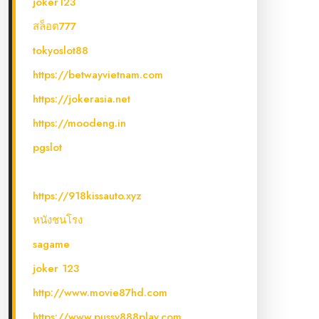
joker123
สล็อต777
tokyoslot88
https://betwayvietnam.com
https://jokerasia.net
https://moodeng.in
pgslot
https://918kissauto.xyz
หนังชนโรง
sagame
joker 123
http://www.movie87hd.com
https://www.pussy888play.com