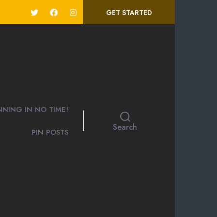
GET STARTED
NNING IN NO TIME!
เชื่อถือสูง รีวิว
Search
PIN POSTS
จริง TOP 19 BY