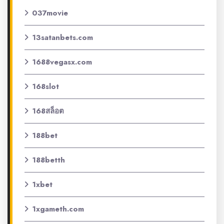
037movie
13satanbets.com
1688vegasx.com
168slot
168สล็อต
188bet
188betth
1xbet
1xgameth.com