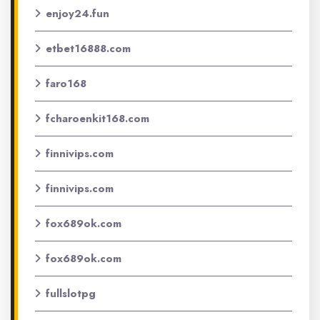
enjoy24.fun
etbet16888.com
faro168
fcharoenkit168.com
finnivips.com
finnivips.com
fox689ok.com
fox689ok.com
fullslotpg