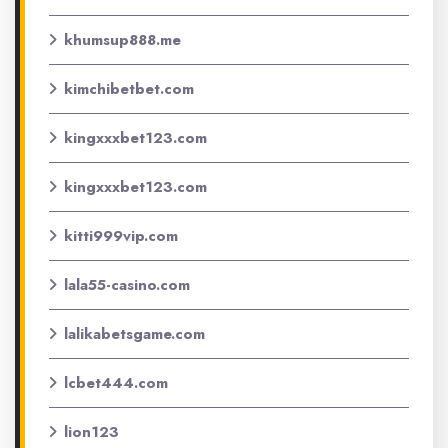
khumsup888.me
kimchibetbet.com
kingxxxbet123.com
kingxxxbet123.com
kitti999vip.com
lala55-casino.com
lalikabetsgame.com
lcbet444.com
lion123