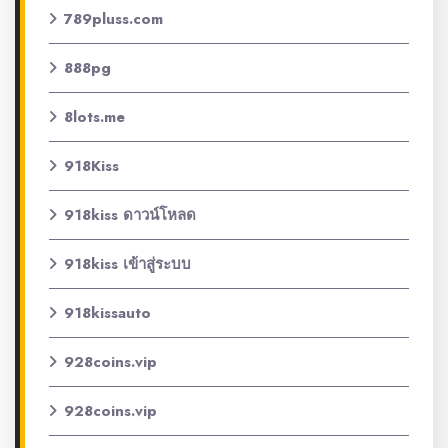
789pluss.com
888pg
8lots.me
918Kiss
918kiss ดาวน์โหลด
918kiss เข้าสู่ระบบ
918kissauto
928coins.vip
928coins.vip