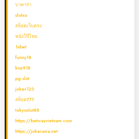
บาคาร่า
slotxo
สล็อตเว็บตรง
หนังโป๊ไทย
1xbet
funny18
kiss918
pg slot
joker123
สล็อต777
tokyoslot88
https://betwayvietnam.com
https://jokerasia.net