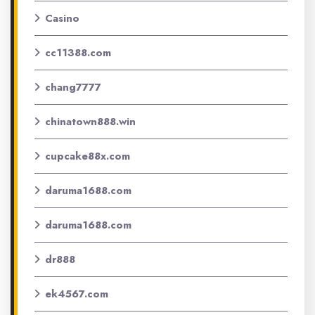
Casino
cc11388.com
chang7777
chinatown888.win
cupcake88x.com
daruma1688.com
daruma1688.com
dr888
ek4567.com