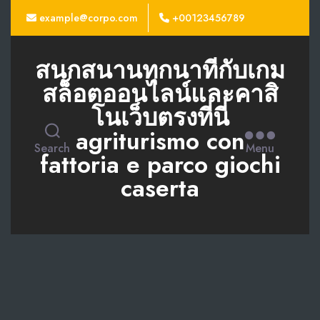
example@corpo.com
+00123456789
สนุกสนานทุกนาทีกับเกม
สล็อตออนไลน์และคาสิ
โนเว็บตรงที่นี่
agriturismo con
Search
Menu
fattoria e parco giochi
caserta