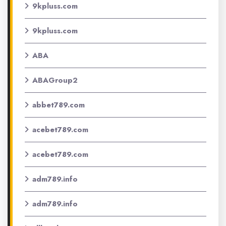
9kpluss.com
9kpluss.com
ABA
ABAGroup2
abbet789.com
acebet789.com
acebet789.com
adm789.info
adm789.info