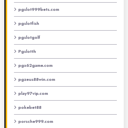
pgslot999bets.com
pgslotfish
pgslotgolf
Pgslotth
pgx62game.com
pgzeus88win.com
play97vip.com
pokebet88
porsche999.com