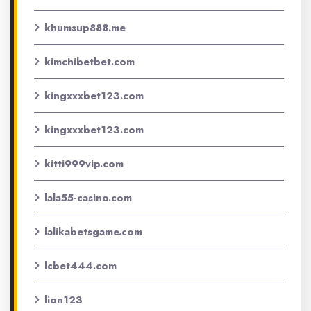
khumsup888.me
kimchibetbet.com
kingxxxbet123.com
kingxxxbet123.com
kitti999vip.com
lala55-casino.com
lalikabetsgame.com
lcbet444.com
lion123