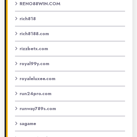
RENO88WIN.COM
rich818
rich8188.com
rizzbetx.com
royal99y.com
royaleluxee.com
run24pro.com
runway789s.com
sagame