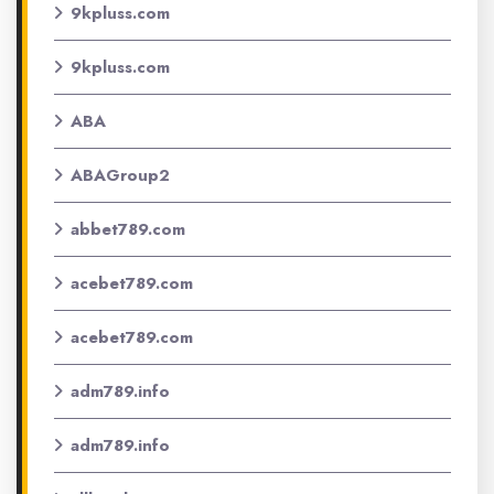
9kpluss.com
9kpluss.com
ABA
ABAGroup2
abbet789.com
acebet789.com
acebet789.com
adm789.info
adm789.info