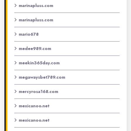
marinapluss.com
marinapluss.com
mario678
medee989.com
meekin365day.com
megawaysbet789.com
mercyrosa168.com
mexicanoo.net
mexicanoo.net