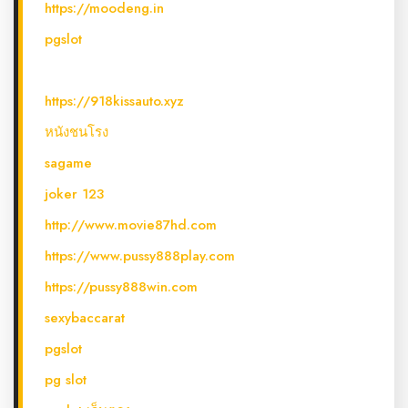
https://moodeng.in
pgslot
https://918kissauto.xyz
หนังชนโรง
sagame
joker 123
http://www.movie87hd.com
https://www.pussy888play.com
https://pussy888win.com
sexybaccarat
pgslot
pg slot