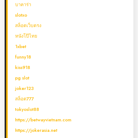
บาคาร่า
slotxo
สล็อตเว็บตรง
หนังโป๊ไทย
1xbet
funny18
kiss918
pg slot
joker123
สล็อต777
tokyoslot88
https://betwayvietnam.com
https://jokerasia.net