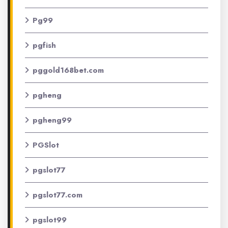
Pg99
pgfish
pggold168bet.com
pgheng
pgheng99
PGSlot
pgslot77
pgslot77.com
pgslot99