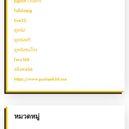
pgslot เว็บตรง
fullslotpg
live22
ดูหนัง
ดูหนังฟรี
ดูหนังชนโรง
faro168
สล็อต456
https://www.puntaek66.me
หมวดหมู่