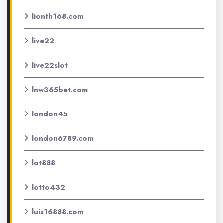
lionth168.com
live22
live22slot
lnw365bet.com
london45
london6789.com
lot888
lotto432
luis16888.com