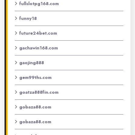
fullslotpg168.com
funny18
future24bet.com
gachawin168.com
gaojing888
gem99ths.com
goatza888fin.com
gobaza88.com
gobaza88.com