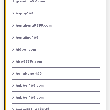
grandufa99.com
happy168
hengheng9899.com
hengjing168
hi6bet.com
hiso8888s.com
hongkong456
hubbet168.com
hubbet168.com
hydra888 เครดิตฟรี