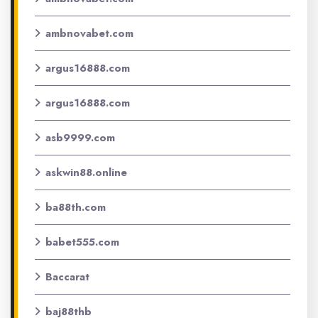
ambnovabet.com
argus16888.com
argus16888.com
asb9999.com
askwin88.online
ba88th.com
babet555.com
Baccarat
baj88thb