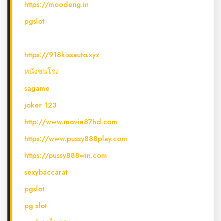
https://moodeng.in
pgslot
https://918kissauto.xyz
หนังชนโรง
sagame
joker 123
http://www.movie87hd.com
https://www.pussy888play.com
https://pussy888win.com
sexybaccarat
pgslot
pg slot