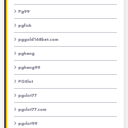
Pg99
pgfish
pggold168bet.com
pgheng
pgheng99
PGSlot
pgslot77
pgslot77.com
pgslot99