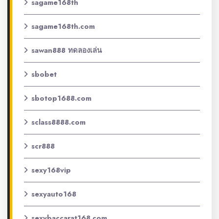
sagame168th
sagame168th.com
sawan888 ทดลองเล่น
sbobet
sbotop1688.com
sclass8888.com
scr888
sexy168vip
sexyauto168
sexybaccarat168.com