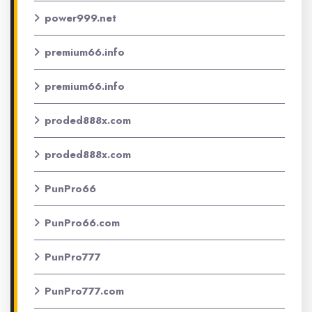
power999.net
premium66.info
premium66.info
proded888x.com
proded888x.com
PunPro66
PunPro66.com
PunPro777
PunPro777.com