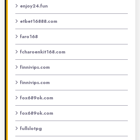
enjoy24.fun
etbet16888.com
faro168
fcharoenkit168.com
finnivips.com
finnivips.com
fox689ok.com
fox689ok.com
fullslotpg