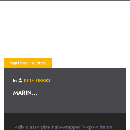
พฤศจิกายน 19, 2025
by
KEITH BROOKS
MARIN...
<div class="pbs-main-wrapper"><p><iframe