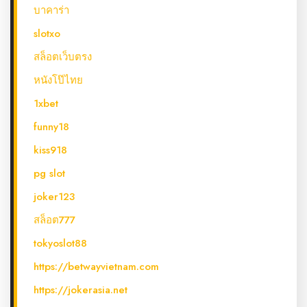
บาคาร่า
slotxo
สล็อตเว็บตรง
หนังโป๊ไทย
1xbet
funny18
kiss918
pg slot
joker123
สล็อต777
tokyoslot88
https://betwayvietnam.com
https://jokerasia.net