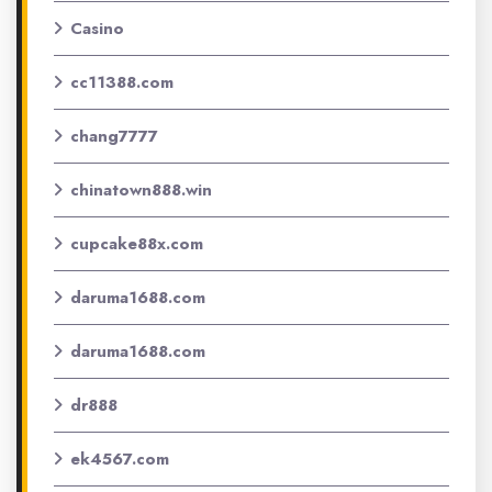
Casino
cc11388.com
chang7777
chinatown888.win
cupcake88x.com
daruma1688.com
daruma1688.com
dr888
ek4567.com