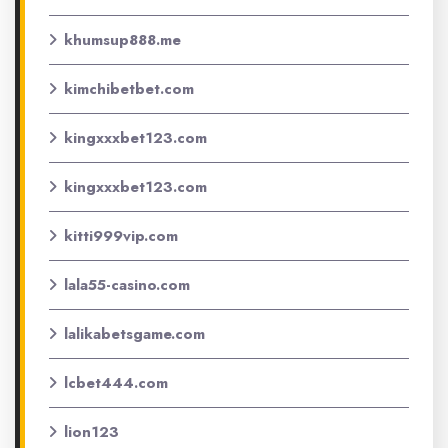
khumsup888.me
kimchibetbet.com
kingxxxbet123.com
kingxxxbet123.com
kitti999vip.com
lala55-casino.com
lalikabetsgame.com
lcbet444.com
lion123