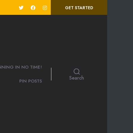
GET STARTED
NNING IN NO TIME!
Search
PIN POSTS