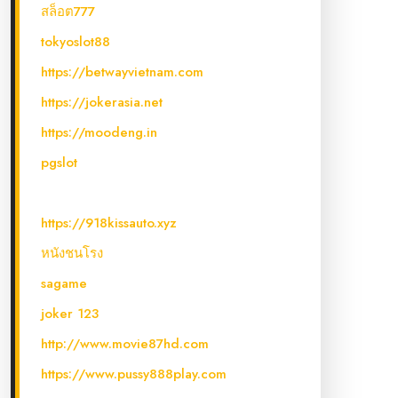
สล็อต777
tokyoslot88
https://betwayvietnam.com
https://jokerasia.net
https://moodeng.in
pgslot
https://918kissauto.xyz
หนังชนโรง
sagame
joker 123
http://www.movie87hd.com
https://www.pussy888play.com