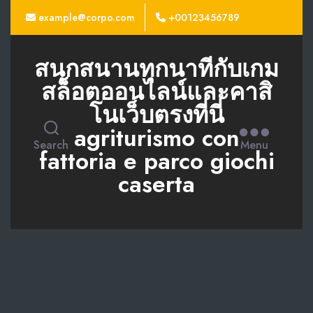
example@corpo.com
+00123456789
สนุกสนานทุกนาทีกับเกม
สล็อตออนไลน์และคาสิ
โนเว็บตรงที่นี่
agriturismo con
Search
Menu
fattoria e parco giochi
caserta