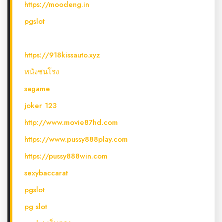
https://moodeng.in
pgslot
https://918kissauto.xyz
หนังชนโรง
sagame
joker 123
http://www.movie87hd.com
https://www.pussy888play.com
https://pussy888win.com
sexybaccarat
pgslot
pg slot