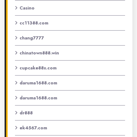
Casino
cc11388.com
chang7777
chinatown888.win
cupcake88x.com
daruma1688.com
daruma1688.com
dr888
ek4567.com