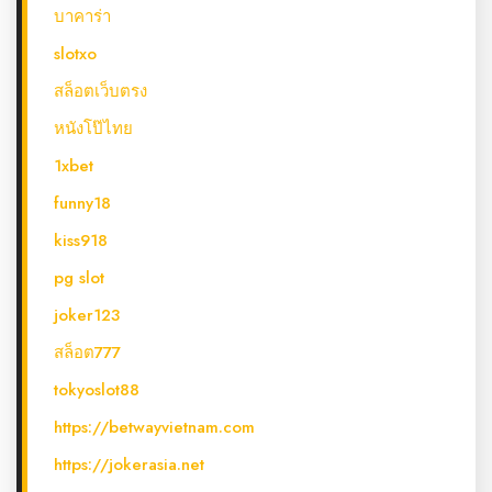
บาคาร่า
slotxo
สล็อตเว็บตรง
หนังโป๊ไทย
1xbet
funny18
kiss918
pg slot
joker123
สล็อต777
tokyoslot88
https://betwayvietnam.com
https://jokerasia.net