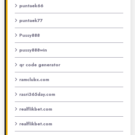
puntaek66
puntaek77
Pussy888
pussy888win
qr code generator
ramclubx.com
rasri365day.com
realflikbet.com
realflikbet.com