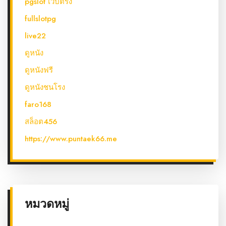
pgslot เว็บตรง
fullslotpg
live22
ดูหนัง
ดูหนังฟรี
ดูหนังชนโรง
faro168
สล็อต456
https://www.puntaek66.me
หมวดหมู่