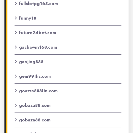
fullslotpg168.com
funny18
future24bet.com
gachawin168.com
gaojing888
gem99ths.com
goatza888fin.com
gobaza88.com
gobaza88.com