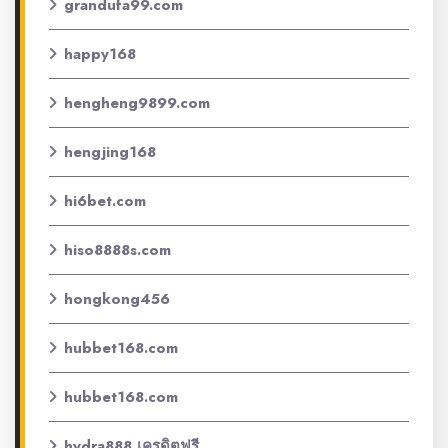
grandufa99.com
happy168
hengheng9899.com
hengjing168
hi6bet.com
hiso8888s.com
hongkong456
hubbet168.com
hubbet168.com
hydra888 เครดิตฟรี