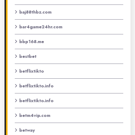
baj88thbz.com
bar4game24hr.com
bbp168.me
bestbet
betflixtikto
betflixtikto.info
betflixtikto.info
betm4vip.com
betway