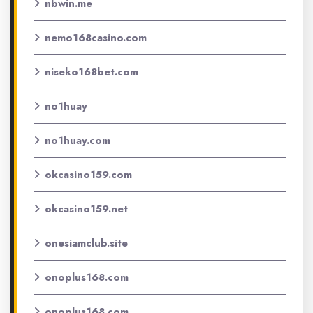
nbwin.me
nemo168casino.com
niseko168bet.com
no1huay
no1huay.com
okcasino159.com
okcasino159.net
onesiamclub.site
onoplus168.com
onoplus168.com