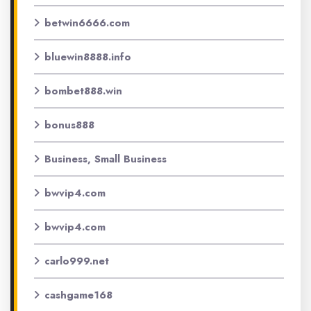
betwin6666.com
bluewin8888.info
bombet888.win
bonus888
Business, Small Business
bwvip4.com
bwvip4.com
carlo999.net
cashgame168