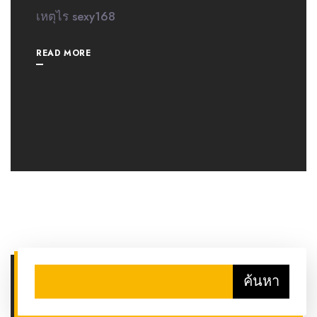
เหตุไร sexy168
READ MORE
ค้นหา
สำหรับ: