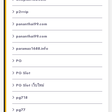
p2vvip
pananthai99.com
pananthai99.com
paramax1688.info
PG
PG Slot
PG Slot เว็บใหม่
pg718
pg77