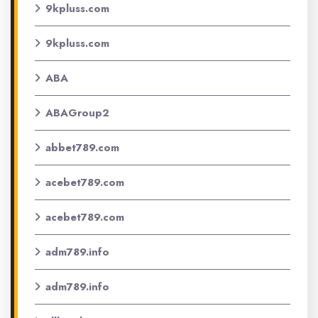
9kpluss.com
9kpluss.com
ABA
ABAGroup2
abbet789.com
acebet789.com
acebet789.com
adm789.info
adm789.info