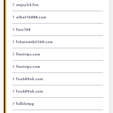
enjoy24.fun
etbet16888.com
faro168
fcharoenkit168.com
finnivips.com
finnivips.com
fox689ok.com
fox689ok.com
fullslotpg