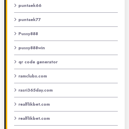
puntaek66
puntaek77
Pussy888
pussy888win
qr code generator
ramclubx.com
rasri365day.com
realflikbet.com
realflikbet.com