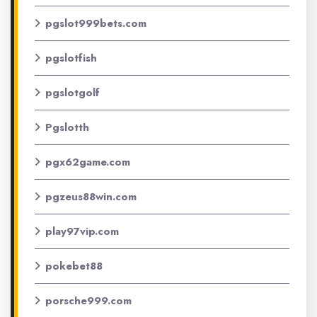
pgslot999bets.com
pgslotfish
pgslotgolf
Pgslotth
pgx62game.com
pgzeus88win.com
play97vip.com
pokebet88
porsche999.com