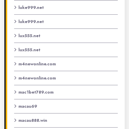
luke999.net
luke999.net
lux555.net
lux555.net
m4newonline.com
m4newonline.com
mac1bet789.com
macau69
macau888.win