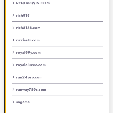
RENO88WIN.COM
rich818
rich8188.com
rizzbetx.com
royal99y.com
royaleluxee.com
run24pro.com
runway789s.com
sagame