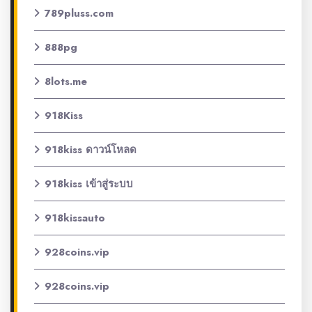
789pluss.com
888pg
8lots.me
918Kiss
918kiss ดาวน์โหลด
918kiss เข้าสู่ระบบ
918kissauto
928coins.vip
928coins.vip