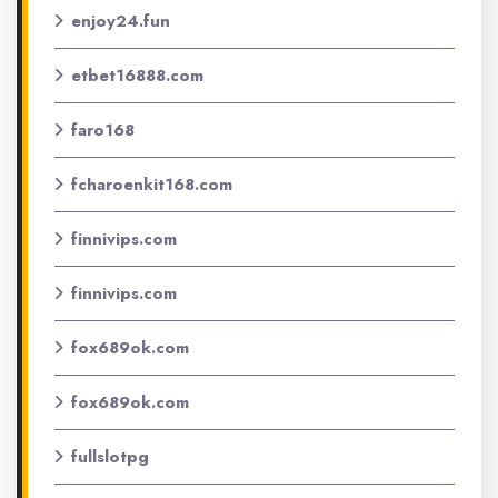
enjoy24.fun
etbet16888.com
faro168
fcharoenkit168.com
finnivips.com
finnivips.com
fox689ok.com
fox689ok.com
fullslotpg