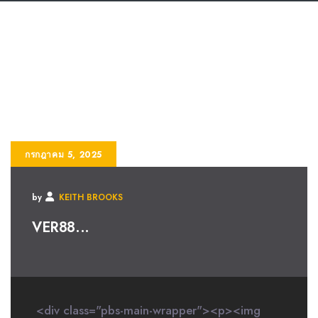
กรกฎาคม 5, 2025
by
KEITH BROOKS
VER88...
<div class="pbs-main-wrapper"><p><img