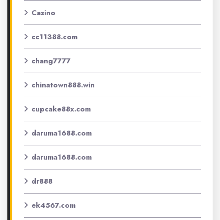
Casino
cc11388.com
chang7777
chinatown888.win
cupcake88x.com
daruma1688.com
daruma1688.com
dr888
ek4567.com