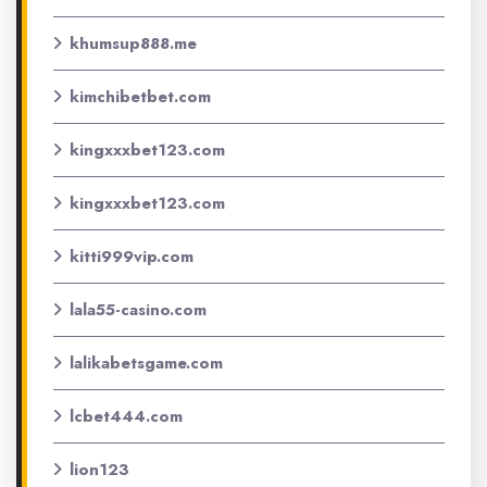
khumsup888.me
kimchibetbet.com
kingxxxbet123.com
kingxxxbet123.com
kitti999vip.com
lala55-casino.com
lalikabetsgame.com
lcbet444.com
lion123