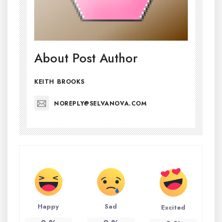
About Post Author
KEITH BROOKS
NOREPLY@SELVANOVA.COM
Happy
Sad
Excited