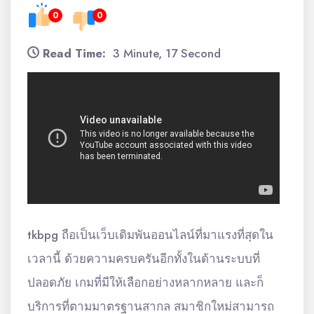
0
0
Read Time:
3 Minute, 17 Second
tkbpg ถือเป็นเว็บเดิมพันออนไลน์ที่มาแรงที่สุดใน
เวลานี้ ด้วยความครบครันอีกทั้งในด้านระบบที่
ปลอดภัย เกมที่มีให้เลือกอย่างหลากหลาย และก็
บริการที่ตามมาตรฐานสากล สมาชิกใหม่สามารถ