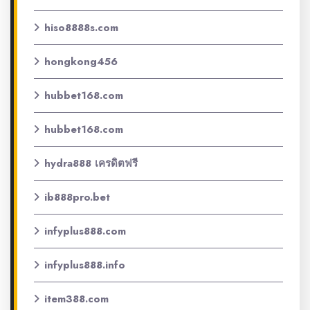
hiso8888s.com
hongkong456
hubbet168.com
hubbet168.com
hydra888 เครดิตฟรี
ib888pro.bet
infyplus888.com
infyplus888.info
item388.com