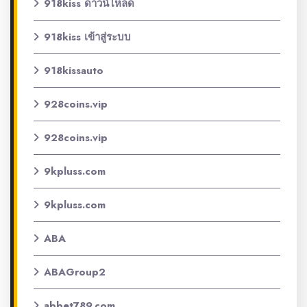
918kiss ดาวน์โหลด
918kiss เข้าสู่ระบบ
918kissauto
928coins.vip
928coins.vip
9kpluss.com
9kpluss.com
ABA
ABAGroup2
abbet789.com