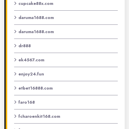
cupcake88x.com
daruma1688.com
daruma1688.com
dr888
ek4567.com
enjoy24.fun
etbet16888.com
faro168
fcharoenkit168.com