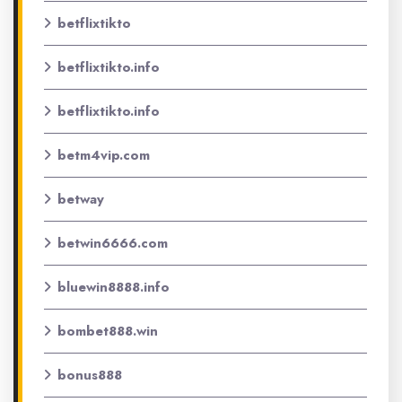
betflixtikto
betflixtikto.info
betflixtikto.info
betm4vip.com
betway
betwin6666.com
bluewin8888.info
bombet888.win
bonus888