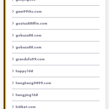
gem99ths.com
goatza888fin.com
gobaza88.com
gobaza88.com
grandufa99.com
happy168
hengheng9899.com
hengjing168
hi6bet.com