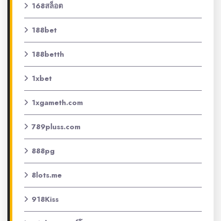
168สล็อต
188bet
188betth
1xbet
1xgameth.com
789pluss.com
888pg
8lots.me
918Kiss