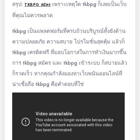
สรุป:
เพราะเหตุใด tkbpg ก็เลยเป็นเว็บ
TKBPG สมัคร
ที่คุณไม่ควรพลาด
tkbpg เป็นแพลตฟอร์มที่ครบถ้วนบริบูรณ์ทั้งยังด้าน
ความปลอดภัย ความสบาย โปรโมชั่นสุดคุ้ม แล้วก็
tkbpg เครดิตฟรี ที่มอบโอกาสในการทำเงินมากขึ้น
การ tkbpg สมัคร และ tkbpg เข้าระบบ ก็สบายแล้ว
ก็รวดเร็ว หากคุณกำลังมองหาเว็บพนันออนไลน์ที่
น่าเชื่อถือ tkbpg คือคำตอบที่ใช่