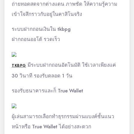
ถ่ายทอดสดจากต่างแดน ภาพชัด ให้ความรู้ความ
เข้าใจสึกราวกับอยู่ในคาสิโนจริง
ระบบฝากถอนเงินใน tkbpg
ฝากถอนออโต้ รวดเร็ว
มีระบบฝากถอนอัตโนมัติ ใช้เวลาเพียงแค่
TKBPG
30 วินาที รองรับตลอด 1 วัน
รองรับธนาคารและก็ True Wallet
ผู้เล่นสามารถเลือกทำธุรกรรมผ่านแบงค์ชั้นแนว
หน้าหรือ True Wallet ได้อย่างสะดวก