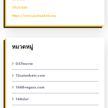
สล็อต456
https://www.puntaek66.me
หมวดหมู่
037movie
13satanbets.com
1688vegasx.com
168slot