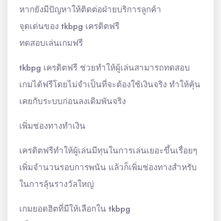
หากยังมีปัญหาให้ติดต่อฝ่ายบริการลูกค้า
จุดเด่นของ tkbpg เครดิตฟรี
ทดสอบเล่นเกมฟรี
tkbpg เครดิตฟรี ช่วยทำให้ผู้เล่นสามารถทดสอบ
เกมได้ฟรีโดยไม่จำเป็นที่จะต้องใช้เงินจริง ทำให้คุ้น
เคยกับระบบก่อนลงเดิมพันจริง
เพิ่มช่องทางทำเงิน
เครดิตฟรีทำให้ผู้เล่นมีทุนในการเล่นเยอะขึ้นเรื่อยๆ
เพิ่มจำนวนรอบการพนัน แล้วก็เพิ่มช่องทางสำหรับ
ในการลุ้นรางวัลใหญ่
เกมยอดฮิตที่มีให้เลือกใน tkbpg