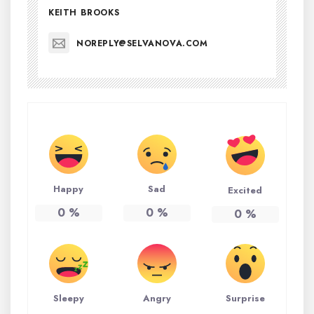
KEITH BROOKS
NOREPLY@SELVANOVA.COM
Happy
Sad
Excited
0
%
0
%
0
%
Sleepy
Angry
Surprise