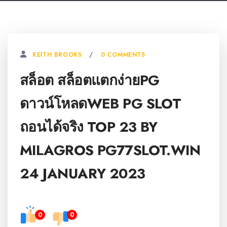
0 COMMENTS
KEITH BROOKS
สล็อต สล็อตแตกง่ายPG
ดาวน์โหลดWEB PG SLOT
ถอนได้จริง TOP 23 BY
MILAGROS PG77SLOT.WIN
24 JANUARY 2023
0
0