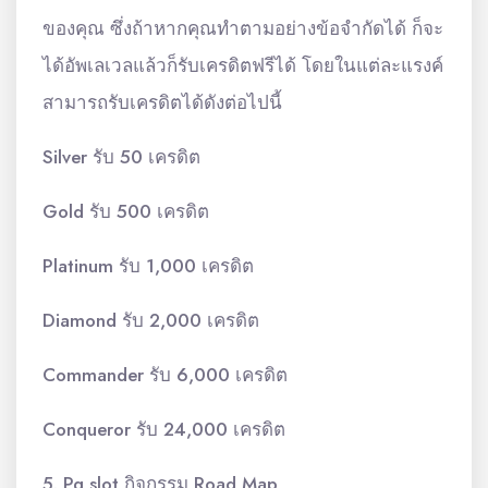
ของคุณ ซึ่งถ้าหากคุณทำตามอย่างข้อจำกัดได้ ก็จะ
ได้อัพเลเวลแล้วก็รับเครดิตฟรีได้ โดยในแต่ละแรงค์
สามารถรับเครดิตได้ดังต่อไปนี้
Silver รับ 50 เครดิต
Gold รับ 500 เครดิต
Platinum รับ 1,000 เครดิต
Diamond รับ 2,000 เครดิต
Commander รับ 6,000 เครดิต
Conqueror รับ 24,000 เครดิต
5. Pg slot กิจกรรม Road Map