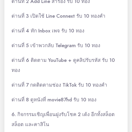
ด่านที่ 2 Add Line สำรอง รับ 10 ทอง
ด่านที่ 3 เปิดใช้ Line Connext รับ 10 ทองคำ
ด่านที่ 4 ทัก Inbox เพจ รับ 10 ทอง
ด่านที่ 5 เข้าพวกลับ Telegram รับ 10 ทอง
ด่านที่ 6 ติดตาม YouTube + ดูคลิปรับรหัส รับ 10
ทอง
ด่านที่ 7 กดติดตามช่อง TikTok รับ 10 ทองคำ
ด่านที่ 8 ดูหนังที่ movie87hd รับ 10 ทอง
6. กิจกรรมเชิญเพื่อนฝูงรับโชค 2 เด้ง อีกทั้งสล็อต
สล็อต และคาสิโน