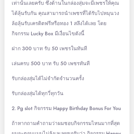
เท่านั้นเลยครับ ซึ่งด้านในกล่องสุ่มจะมีเพชรให้คุณ
ได้ลุ้นรับกัน คุณสามารถนำเพชรที่ได้รับไปหมุนวง
ล้อลุ้นรับเครดิตฟรีหรือทอง 1 สลึงได้เลย โดย
กิจกรรม Lucky Box มีเงื่อนไขดังนี้
ฝาก 300 บาท รับ 50 เพชรในทันที
เล่นครบ 500 บาท รับ 50 เพชรทันที
รับกล่องสุ่มได้ไม่จำกัดจำนวนครั้ง
รับกล่องสุ่มได้ทุกวี่ทุกวัน
2. Pg slot กิจกรรม Happy Birthday Bonus For You
ถ้าหากถามคำถามว่าผมชอบกิจกรรมไหนมากที่สุด
ผมจะตอบแบบไม่ลังเลเลยขอรับว่า กิจกรรม Happy