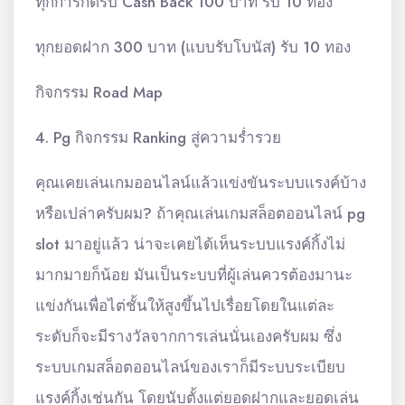
ทุกการกดรับ Cash Back 100 บาท รับ 10 ทอง
ทุกยอดฝาก 300 บาท (แบบรับโบนัส) รับ 10 ทอง
กิจกรรม Road Map
4. Pg กิจกรรม Ranking สู่ความร่ำรวย
คุณเคยเล่นเกมออนไลน์แล้วแข่งขันระบบแรงค์บ้าง
หรือเปล่าครับผม? ถ้าคุณเล่นเกมสล็อตออนไลน์ pg
slot มาอยู่แล้ว น่าจะเคยได้เห็นระบบแรงค์กิ้งไม่
มากมายก็น้อย มันเป็นระบบที่ผู้เล่นควรต้องมานะ
แข่งกันเพื่อไต่ชั้นให้สูงขึ้นไปเรื่อยโดยในแต่ละ
ระดับก็จะมีรางวัลจากการเล่นนั่นเองครับผม ซึ่ง
ระบบเกมสล็อตออนไลน์ของเราก็มีระบบระเบียบ
แรงค์กิ้งเช่นกัน โดยนับตั้งแต่ยอดฝากและยอดเล่น