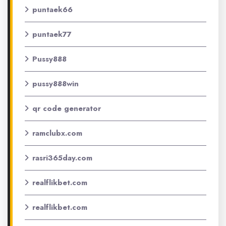
puntaek66
puntaek77
Pussy888
pussy888win
qr code generator
ramclubx.com
rasri365day.com
realflikbet.com
realflikbet.com