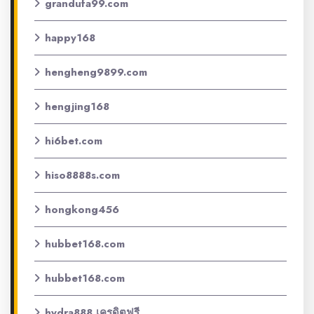
grandufa99.com
happy168
hengheng9899.com
hengjing168
hi6bet.com
hiso8888s.com
hongkong456
hubbet168.com
hubbet168.com
hydra888 เครดิตฟรี