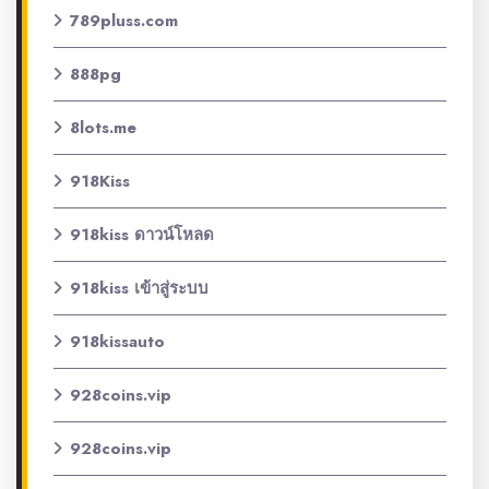
789pluss.com
888pg
8lots.me
918Kiss
918kiss ดาวน์โหลด
918kiss เข้าสู่ระบบ
918kissauto
928coins.vip
928coins.vip