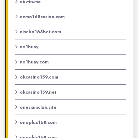
nbwin.me
nemo168casino.com
niseko168bet.com
no1huay
no1huay.com
okcasino159.com
okcasino159.net
onesiamclub.site
onoplus168.com
onoplus168.com