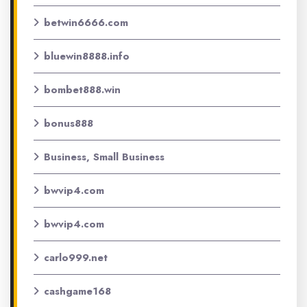
betwin6666.com
bluewin8888.info
bombet888.win
bonus888
Business, Small Business
bwvip4.com
bwvip4.com
carlo999.net
cashgame168