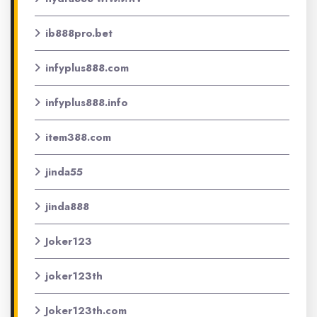
ib888pro.bet
infyplus888.com
infyplus888.info
item388.com
jinda55
jinda888
Joker123
joker123th
Joker123th.com