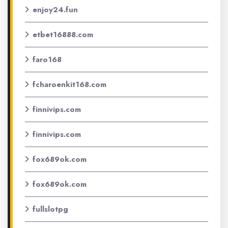
enjoy24.fun
etbet16888.com
faro168
fcharoenkit168.com
finnivips.com
finnivips.com
fox689ok.com
fox689ok.com
fullslotpg