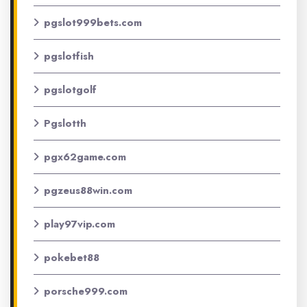
pgslot999bets.com
pgslotfish
pgslotgolf
Pgslotth
pgx62game.com
pgzeus88win.com
play97vip.com
pokebet88
porsche999.com