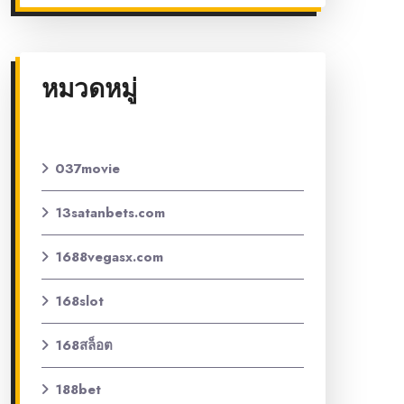
หมวดหมู่
037movie
13satanbets.com
1688vegasx.com
168slot
168สล็อต
188bet