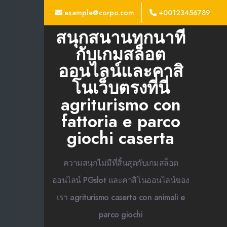
example@corpo.com
+00123456789
สนุกสนานทุกนาที
กับเกมสล็อต
ออนไลน์และคาสิ
โนเว็บตรงที่นี่
agriturismo con
fattoria e parco
giochi caserta
ความสนุกไม่มีที่สิ้นสุดกับเกมสล็อต
ออนไลน์ PGslot และคาสิโนออนไลน์ของ
เรา agriturismo caserta con animali e
parco giochi