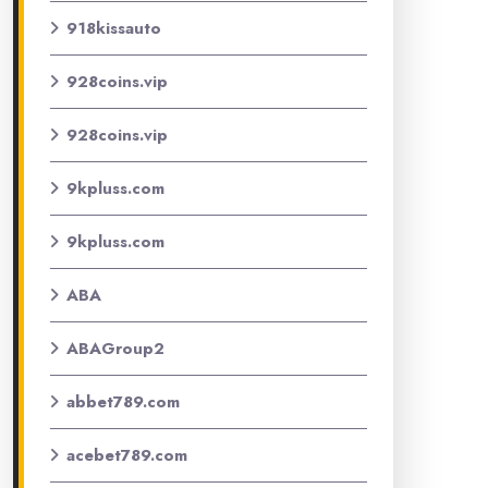
918kissauto
928coins.vip
928coins.vip
9kpluss.com
9kpluss.com
ABA
ABAGroup2
abbet789.com
acebet789.com