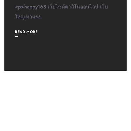
<p>happy168 เว็บไซต์คาสิโนออนไลน์ เว็บ
ใหญ่ มาแรง
READ MORE