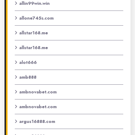
allin99win.win
allone745s.com
allstar168.me
allstar168.me
alot666
amb888
ambnovabet.com
ambnovabet.com
argus16888.com