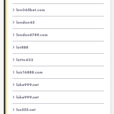
lnw365bet.com
london45
london6789.com
lot888
lotto432
luis16888.com
luke999.net
luke999.net
lux555.net