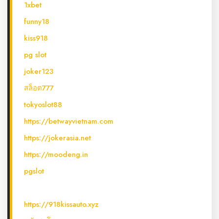
1xbet
funny18
kiss918
pg slot
joker123
สล็อต777
tokyoslot88
https://betwayvietnam.com
https://jokerasia.net
https://moodeng.in
pgslot
https://918kissauto.xyz