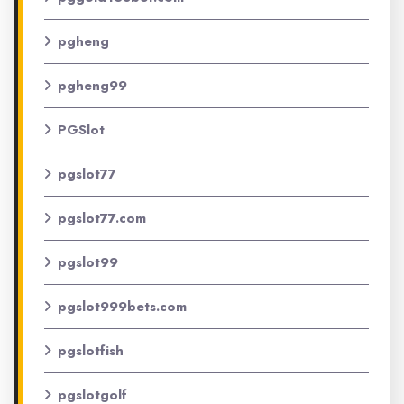
pgheng
pgheng99
PGSlot
pgslot77
pgslot77.com
pgslot99
pgslot999bets.com
pgslotfish
pgslotgolf