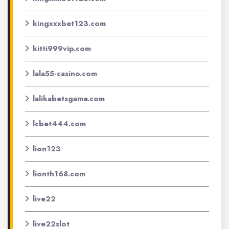
kingxxxbet123.com
kitti999vip.com
lala55-casino.com
lalikabetsgame.com
lcbet444.com
lion123
lionth168.com
live22
live22slot