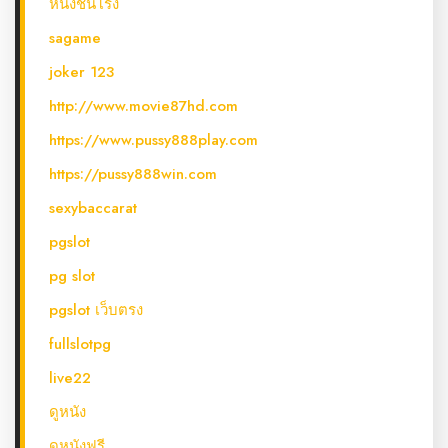
หนังชนโรง
sagame
joker 123
http://www.movie87hd.com
https://www.pussy888play.com
https://pussy888win.com
sexybaccarat
pgslot
pg slot
pgslot เว็บตรง
fullslotpg
live22
ดูหนัง
ดูหนังฟรี