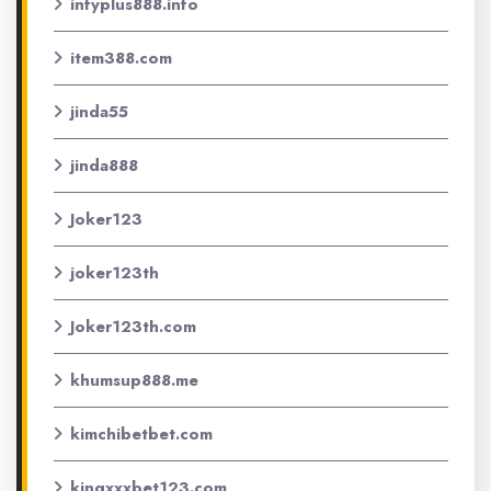
infyplus888.info
item388.com
jinda55
jinda888
Joker123
joker123th
Joker123th.com
khumsup888.me
kimchibetbet.com
kingxxxbet123.com