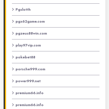
Pgslotth
pgx62game.com
pgzeus88win.com
play97vip.com
pokebet88
porsche999.com
power999.net
premium66.info
premium66.info