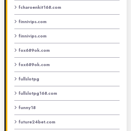
fcharoenkit168.com
finnivips.com
finnivips.com
fox689ok.com
fox689ok.com
fullslotpg
fullslotpg168.com
funny18
future24bet.com