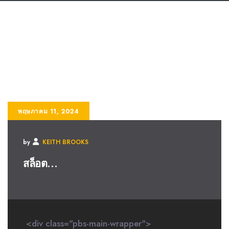
พฤษภาคม 11, 2024
by
KEITH BROOKS
สล็อต...
<div class="pbs-main-wrapper">