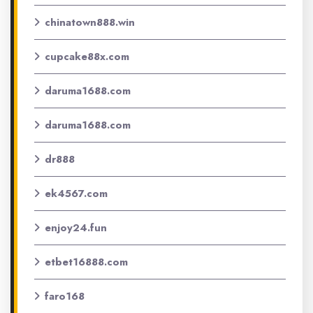
chinatown888.win
cupcake88x.com
daruma1688.com
daruma1688.com
dr888
ek4567.com
enjoy24.fun
etbet16888.com
faro168