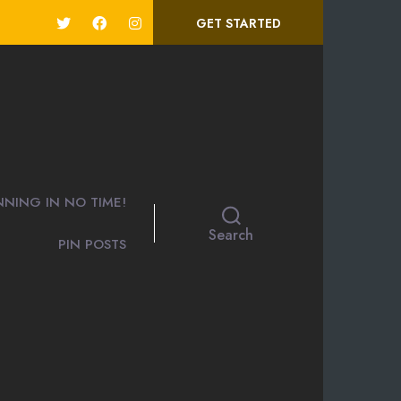
GET STARTED
NNING IN NO TIME!
Search
PIN POSTS