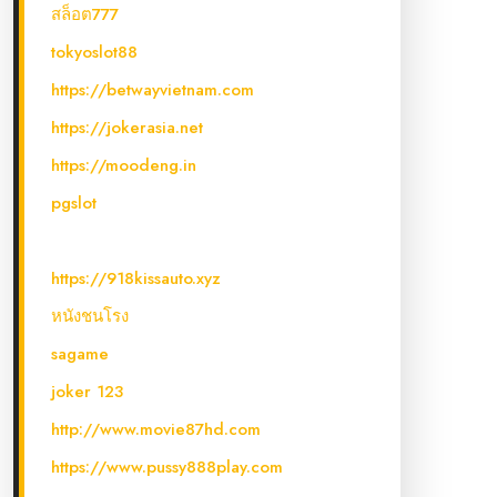
สล็อต777
tokyoslot88
https://betwayvietnam.com
https://jokerasia.net
https://moodeng.in
pgslot
https://918kissauto.xyz
หนังชนโรง
sagame
joker 123
http://www.movie87hd.com
https://www.pussy888play.com