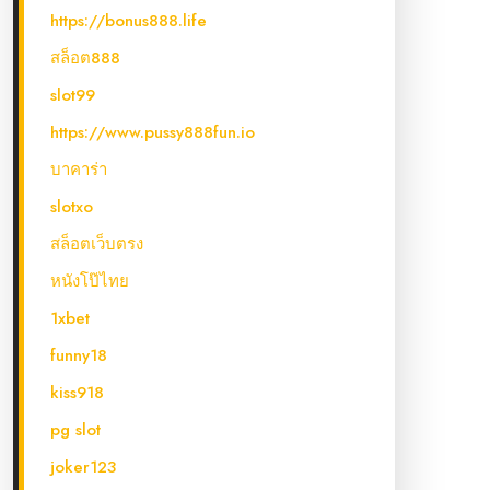
https://bonus888.life
สล็อต888
slot99
https://www.pussy888fun.io
บาคาร่า
slotxo
สล็อตเว็บตรง
หนังโป๊ไทย
1xbet
funny18
kiss918
pg slot
joker123