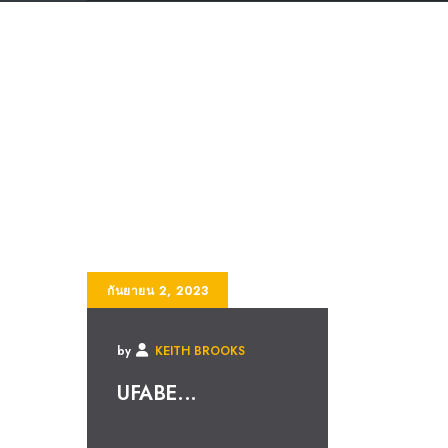
กันยายน 2, 2023
by
KEITH BROOKS
UFABE...