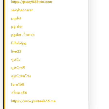
https://pussy888win.com
sexybaccarat
pgslot
pg slot
pgslot เว็บตรง
fullslotpg
live22
ดูหนัง
ดูหนังฟรี
ดูหนังชนโรง
faro168
สล็อต456
https://www.puntaek66.me