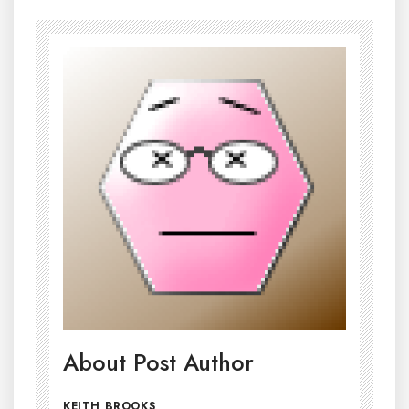
About Post Author
KEITH BROOKS