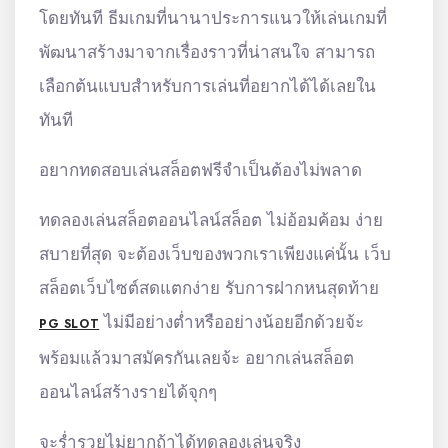
โดยทันที ธีมเกมที่นานาประการแนวให้เล่นเกมที่
พัฒนาสร้างมาจากเรื่องราวที่น่าสนใจ สามารถ
เลือกต้นแบบสำหรับการเล่นที่อยากได้ได้เลยใน
ทันที
อยากทดสอบเล่นสล็อตฟรีจำเป็นต้องไม่พลาด
ทดลองเล่นสล็อตออนไลน์สล็อต ไม่อ้อมค้อม ง่าย
สบายที่สุด จะต้องเว็บของพวกเราเพียงแค่นั้น เว็บ
สล็อตเว็บไซต์สดแตกง่าย รับการฝากหนสุดท้าย
ไม่มีอย่างต่ำหรืออย่างน้อยอีกด้วยจ้ะ
PG SLOT
พร้อมแล้วมาสมัครกันเลยจ้ะ อยากเล่นสล็อต
ออนไลน์สร้างรายได้จุกๆ
จะร่ำรวยไม่ยากถ้าได้ทดลองเล่นจริง