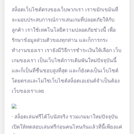
สล็อตเว็บไซต์ตรงของเว็บพวกเรา เราขมักเขม้นที่
จะมอบประสบการณ์การเล่นเกมที่ปลอดภัยให้กับ
ลูกค้า เราใช้เทคโนโลยีความปลอดภัยช่วงนี้ เพื่อ
รักษาข้อมูลส่วนตัวของทุกท่าน และก็การกระ
ทำงานของเรา เรายังมีวิธีการชำระเงินให้เลือก เว็บ
เกมของเรา เป็นเว็บไซต์การเดิมพันใหม่ปัจจุบันนี้
และก็เป็นที่ชื่นชอบสูงที่สุด และก็ยังคงเป็นเว็บไซต์
โดยตรงและไม่ใช่เว็บไซต์สล็อตเอเย่นต์จำเป็นต้อง
เว็บของเราเลย
• สล็อตเล่นฟรีได้โบนัสจริง รวมเกมมาใหม่ปัจจุบัน
เปิดให้ทดสอบเล่นฟรีก่อนคนไหนกันแล้วที่นี้เพียงแค่