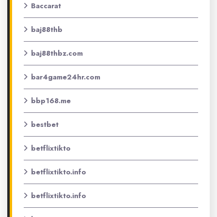
Baccarat
baj88thb
baj88thbz.com
bar4game24hr.com
bbp168.me
bestbet
betflixtikto
betflixtikto.info
betflixtikto.info