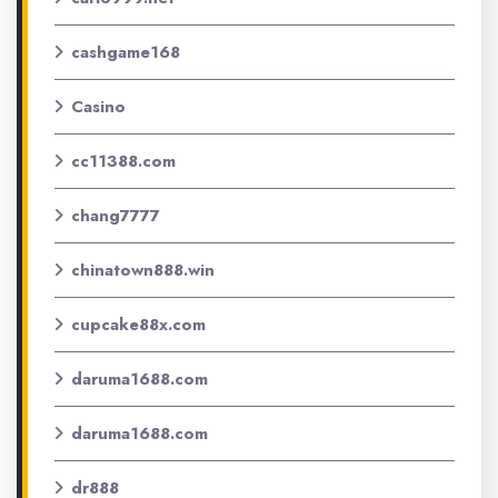
cashgame168
Casino
cc11388.com
chang7777
chinatown888.win
cupcake88x.com
daruma1688.com
daruma1688.com
dr888