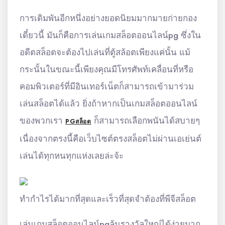
การเดิมพันอีกหนึ่งอย่างยอดนิยมมากมายก่ายกอง
เดี๋ยวนี้ มันก็คือการเล่นเกมสล็อตออนไลน์pg ซึ่งใน
อดีตสล็อตจะต้องไปเล่นที่ตู้สล้อตเพียงแค่นั้น แม้
กระนั้นในขณะนี้เพียงคุณมีโทรศัพท์เคลื่อนที่หรือ
คอมพิวเตอร์ที่มีอินเทอร์เน็ตก็สามารถเข้ามาร่วม
เล่นสล็อตได้แล้ว ยิ่งถ้าหากเป็นเกมสล็อตออนไลน์
ของพวกเรา
ก็สามารถเลือกพนันได้สบายๆ
PGสล็อต
เนื่องจากตรงนี้คือเว็บไซต์ตรงสล็อตไม่ผ่านเอเย่นต์
เล่นได้ทุกหนทุกแห่งเลยล่ะจ้ะ
ทำกำไรได้มากที่สุดและเร็วที่สุดจำต้องที่พีจีสล็อต
เล่นเกมสล็อตออนไลน์pgลุ้นรางวัลใหญ่ได้ง่ายมาก