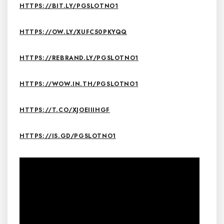
HTTPS://BIT.LY/PGSLOTNO1
HTTPS://OW.LY/XUFC50PKYQQ
HTTPS://REBRAND.LY/PGSLOTNO1
HTTPS://WOW.IN.TH/PGSLOTNO1
HTTPS://T.CO/XJOEIIIHGF
HTTPS://IS.GD/PGSLOTNO1