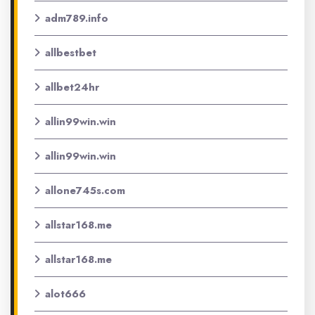
adm789.info
allbestbet
allbet24hr
allin99win.win
allin99win.win
allone745s.com
allstar168.me
allstar168.me
alot666