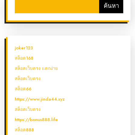
ค้นหา
สำหรับ:
joker123
สล็อต168
สล็อตเว็บตรง แตกง่าย
สล็อตเว็บตรง
สล็อต66
https://www.jinda44.xyz
สล็อตเว็บตรง
https://bonus888.life
สล็อต888