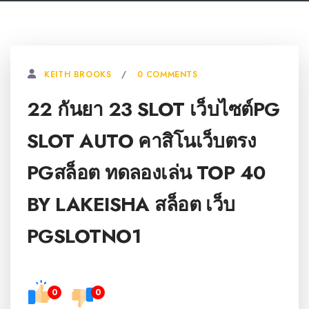
0 COMMENTS
KEITH BROOKS
22 กันยา 23 SLOT เว็บไซต์PG
SLOT AUTO คาสิโนเว็บตรง
PGสล็อต ทดลองเล่น TOP 40
BY LAKEISHA สล็อต เว็บ
PGSLOTNO1
0
0