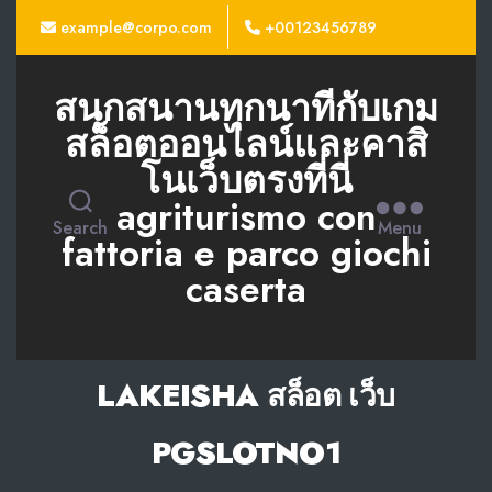
example@corpo.com
+00123456789
สนุกสนานทุกนาทีกับเกม
สล็อตออนไลน์และคาสิ
โนเว็บตรงที่นี่
agriturismo con
22 กันยา 23 SLOT เว็บไซต์PG
Search
Menu
fattoria e parco giochi
SLOT AUTO คาสิโนเว็บตรง
caserta
PGสล็อต ทดลองเล่น TOP 40 BY
LAKEISHA สล็อต เว็บ
PGSLOTNO1