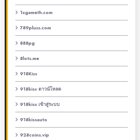
1xgameth.com
789pluss.com
888pg
8lots.me
918Kiss
918kiss ดาวน์โหลด
918kiss เข้าสู่ระบบ
918kissauto
928coins.vip