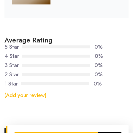
Average Rating
5 Star
0%
4 Star
0%
3 Star
0%
2 Star
0%
1 Star
0%
(Add your review)