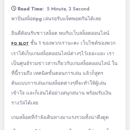
Read Time:
5 Minute, 3 Second
พาปั่นสล็อตpg เล่นรอรับแจ็คพอตกันได้เลย
ยินดีต้อนรับชาวสล็อต พบกับเว็บสล็อตออนไลน์
ชั้น 1 ของพวกเรานะคะ เว็บไซต์ของพวก
PG SLOT
เราได้เก็บเกมสล็อตออนไลน์ต่างๆไว้เยอะแยะ เรา
เป็นศูนย์รวมข่าวสารเกี่ยวกับเกมสล็อตออนไลน์ ใน
ที่นี้รวมถึง เทคนิคขั้นตอนการเล่น แล้วก็สูตร
ต้นแบบการเล่นเกมสล็อตต่างๆที่จะทำให้ผู้เล่น
เข้าใจ และก็เล่นได้อย่างสนุกสนาน พร้อมรับเงิน
รางวัลได้เลย
เกมสล็อตที่กำลังเดินทางมาแรงรวมทั้งน่าดึงดูด