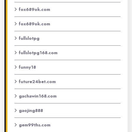
fox689ok.com
fox689ok.com
fullslotpg
fullslotpg168.com
funny18
future24bet.com
gachawin168.com
gaojing888
gem99ths.com