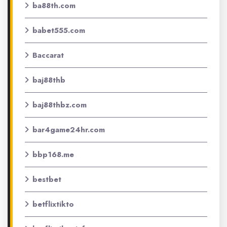
ba88th.com
babet555.com
Baccarat
baj88thb
baj88thbz.com
bar4game24hr.com
bbp168.me
bestbet
betflixtikto