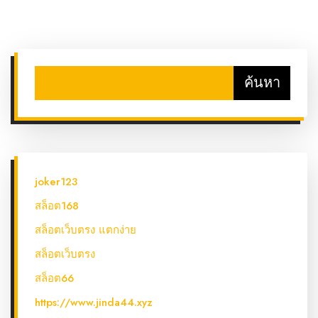
ค้นหา
สำหรับ:
joker123
สล็อต168
สล็อตเว็บตรง แตกง่าย
สล็อตเว็บตรง
สล็อต66
https://www.jinda44.xyz