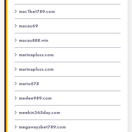
mac1bet789.com
macau69
macau888.win
marinapluss.com
marinapluss.com
mario678
medee989.com
meekin365day.com
megawaysbet789.com