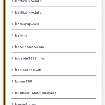
betflixtikto.info
betflixtikto.info
betm4vip.com
betway
betwin6666.com
bluewin8888.info
bombet888.win
bonus888
Business, Small Business
bwvip4.com