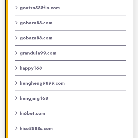
goatza888fin.com
gobaza88.com
gobaza88.com
grandufa99.com
happy168
hengheng9899.com
hengjing168
hi6bet.com
hiso8888s.com