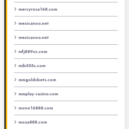
mercyrosa168.com
mexicanoo.net
mexicanoo.net
mfj889xx.com
mib555s.com
mmgoldsbets.com
mmplay-casino.com
mono16888.com
moza888.com