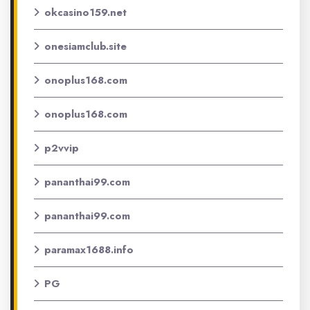
okcasino159.net
onesiamclub.site
onoplus168.com
onoplus168.com
p2vvip
pananthai99.com
pananthai99.com
paramax1688.info
PG