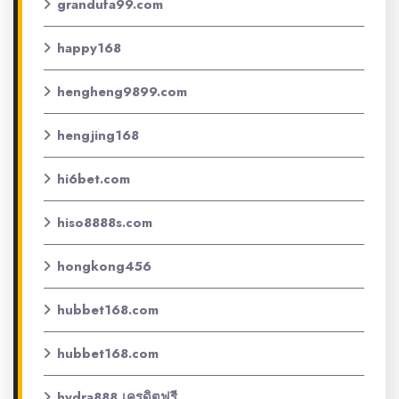
grandufa99.com
happy168
hengheng9899.com
hengjing168
hi6bet.com
hiso8888s.com
hongkong456
hubbet168.com
hubbet168.com
hydra888 เครดิตฟรี