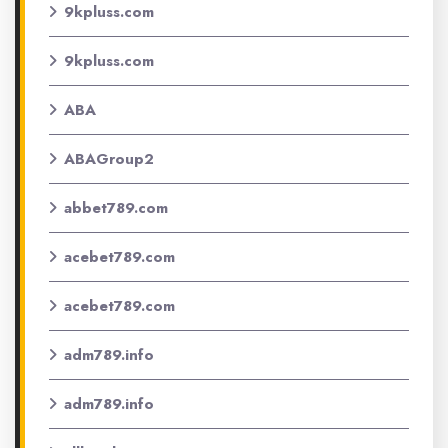
9kpluss.com
9kpluss.com
ABA
ABAGroup2
abbet789.com
acebet789.com
acebet789.com
adm789.info
adm789.info