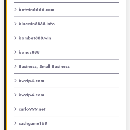
betwin6666.com
bluewin8888.info
bombet888.win
bonus888
Business, Small Business
bwvip4.com
bwvip4.com
carlo999.net
cashgame168