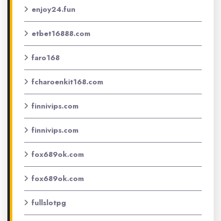
enjoy24.fun
etbet16888.com
faro168
fcharoenkit168.com
finnivips.com
finnivips.com
fox689ok.com
fox689ok.com
fullslotpg