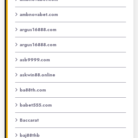
ambnovabet.com
argus16888.com
argus16888.com
asb9999.com
askwin88.online
ba88th.com
babet555.com
Baccarat
baj88thb