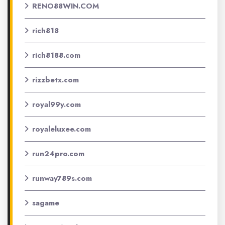
RENO88WIN.COM
rich818
rich8188.com
rizzbetx.com
royal99y.com
royaleluxee.com
run24pro.com
runway789s.com
sagame