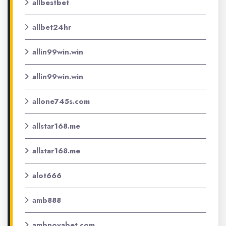
allbestbet
allbet24hr
allin99win.win
allin99win.win
allone745s.com
allstar168.me
allstar168.me
alot666
amb888
ambnovabet.com