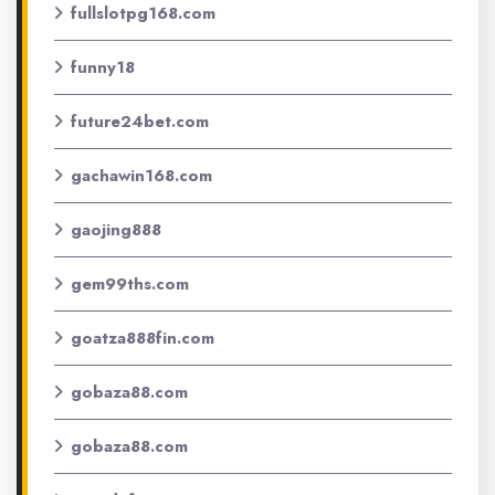
fullslotpg168.com
funny18
future24bet.com
gachawin168.com
gaojing888
gem99ths.com
goatza888fin.com
gobaza88.com
gobaza88.com