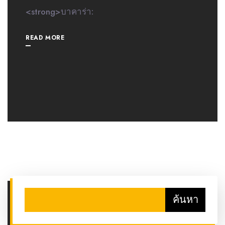
<strong>บาคาร่า:
READ MORE
ค้นหา
สำหรับ: