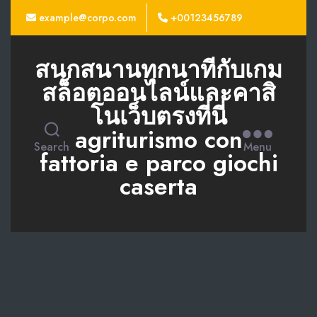
example@corpo.com
+00123456789
สนุกสนานทุกนาทีกับเกม
สล็อตออนไลน์และคาสิ
โนเว็บตรงที่นี่
agriturismo con
Search
Menu
fattoria e parco giochi
caserta