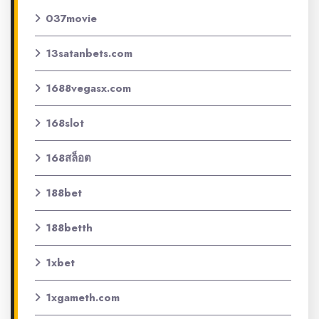
037movie
13satanbets.com
1688vegasx.com
168slot
168สล็อต
188bet
188betth
1xbet
1xgameth.com