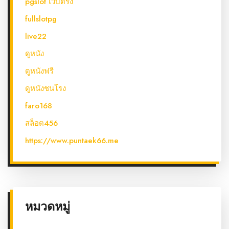
pgslot เว็บตรง
fullslotpg
live22
ดูหนัง
ดูหนังฟรี
ดูหนังชนโรง
faro168
สล็อต456
https://www.puntaek66.me
หมวดหมู่