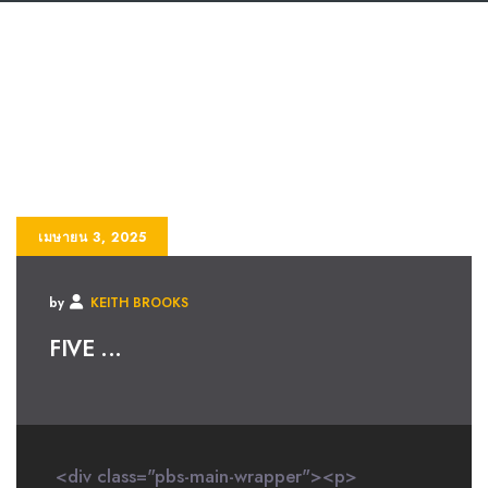
เมษายน 3, 2025
by
KEITH BROOKS
FIVE ...
<div class="pbs-main-wrapper"><p>