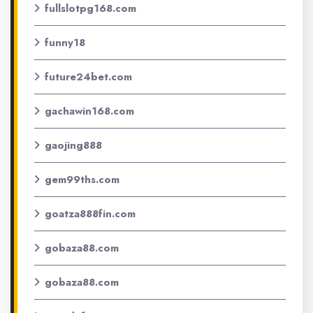
fullslotpg168.com
funny18
future24bet.com
gachawin168.com
gaojing888
gem99ths.com
goatza888fin.com
gobaza88.com
gobaza88.com