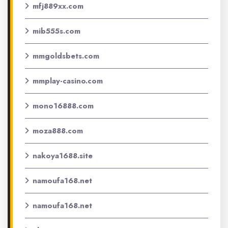
mfj889xx.com
mib555s.com
mmgoldsbets.com
mmplay-casino.com
mono16888.com
moza888.com
nakoya1688.site
namoufa168.net
namoufa168.net