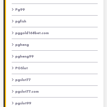
Pg99
pgfish
pggold168bet.com
pgheng
pgheng99
PGSlot
pgslot77
pgslot77.com
pgslot99