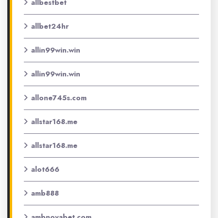
allbestbet
allbet24hr
allin99win.win
allin99win.win
allone745s.com
allstar168.me
allstar168.me
alot666
amb888
ambnovabet.com