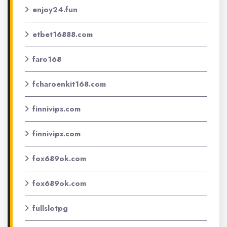
enjoy24.fun
etbet16888.com
faro168
fcharoenkit168.com
finnivips.com
finnivips.com
fox689ok.com
fox689ok.com
fullslotpg