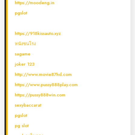
https://moodeng.in
pgslot
https://918kissauto.xyz
หนังชนโรง
sagame
joker 123
http://www.movie87hd.com
https://www.pussy888play.com
https://pussy888win.com
sexybaccarat
pgslot
pg slot