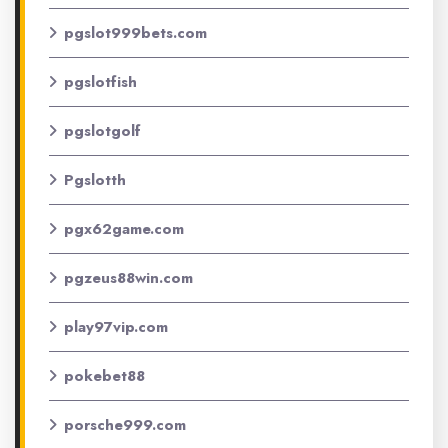
pgslot999bets.com
pgslotfish
pgslotgolf
Pgslotth
pgx62game.com
pgzeus88win.com
play97vip.com
pokebet88
porsche999.com