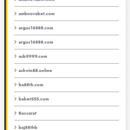
ambnovabet.com
argus16888.com
argus16888.com
asb9999.com
askwin88.online
ba88th.com
babet555.com
Baccarat
baj88thb