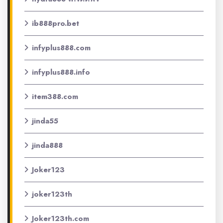
ib888pro.bet
infyplus888.com
infyplus888.info
item388.com
jinda55
jinda888
Joker123
joker123th
Joker123th.com