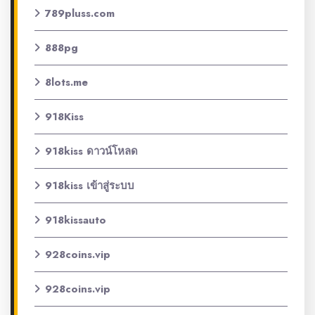
789pluss.com
888pg
8lots.me
918Kiss
918kiss ดาวน์โหลด
918kiss เข้าสู่ระบบ
918kissauto
928coins.vip
928coins.vip