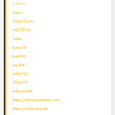
บาคาร่า
slotxo
สล็อตเว็บตรง
หนังโป๊ไทย
1xbet
funny18
kiss918
pg slot
joker123
สล็อต777
tokyoslot88
https://betwayvietnam.com
https://jokerasia.net