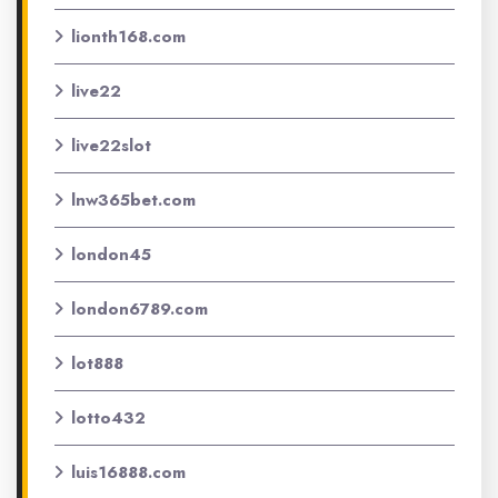
lionth168.com
live22
live22slot
lnw365bet.com
london45
london6789.com
lot888
lotto432
luis16888.com