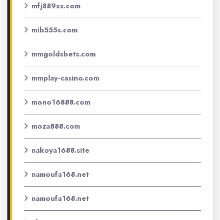
mfj889xx.com
mib555s.com
mmgoldsbets.com
mmplay-casino.com
mono16888.com
moza888.com
nakoya1688.site
namoufa168.net
namoufa168.net