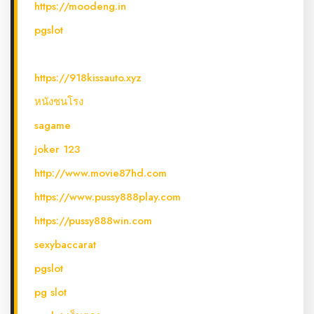
https://moodeng.in
pgslot
https://918kissauto.xyz
หนังชนโรง
sagame
joker 123
http://www.movie87hd.com
https://www.pussy888play.com
https://pussy888win.com
sexybaccarat
pgslot
pg slot