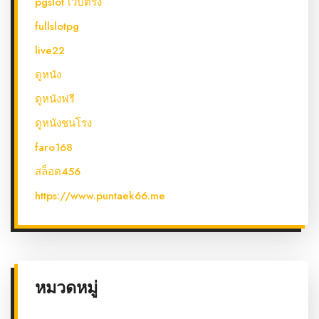
pgslot เว็บตรง
fullslotpg
live22
ดูหนัง
ดูหนังฟรี
ดูหนังชนโรง
faro168
สล็อต456
https://www.puntaek66.me
หมวดหมู่