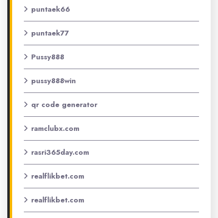
puntaek66
puntaek77
Pussy888
pussy888win
qr code generator
ramclubx.com
rasri365day.com
realflikbet.com
realflikbet.com