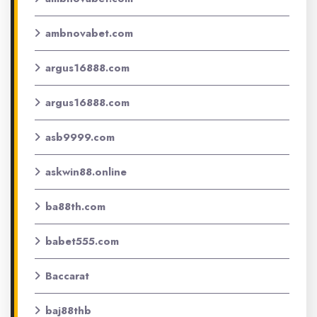
ambnovabet.com
argus16888.com
argus16888.com
asb9999.com
askwin88.online
ba88th.com
babet555.com
Baccarat
baj88thb