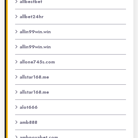
allbestbet
allbet24hr
allin99win.win
allin99win.win
allone745s.com
allstar168.me
allstar168.me
alot666
amb888
ambnovabet.com