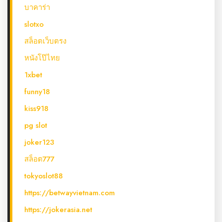
บาคาร่า
slotxo
สล็อตเว็บตรง
หนังโป๊ไทย
1xbet
funny18
kiss918
pg slot
joker123
สล็อต777
tokyoslot88
https://betwayvietnam.com
https://jokerasia.net