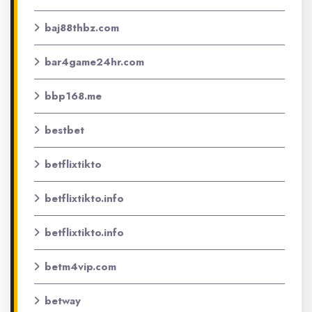
baj88thbz.com
bar4game24hr.com
bbp168.me
bestbet
betflixtikto
betflixtikto.info
betflixtikto.info
betm4vip.com
betway