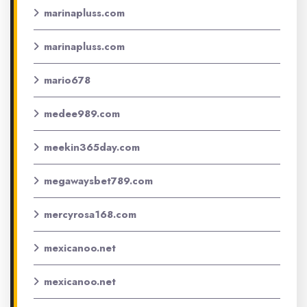
marinapluss.com
marinapluss.com
mario678
medee989.com
meekin365day.com
megawaysbet789.com
mercyrosa168.com
mexicanoo.net
mexicanoo.net