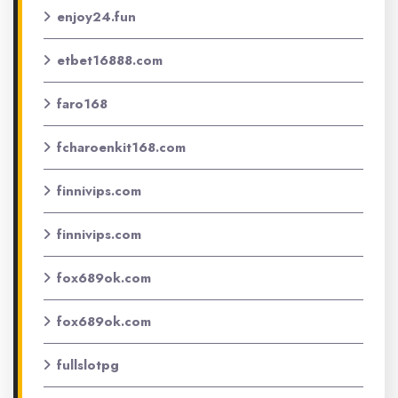
enjoy24.fun
etbet16888.com
faro168
fcharoenkit168.com
finnivips.com
finnivips.com
fox689ok.com
fox689ok.com
fullslotpg