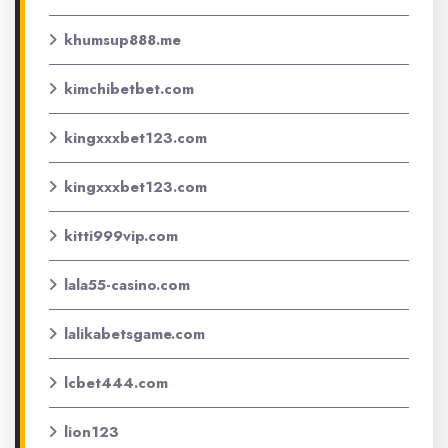
khumsup888.me
kimchibetbet.com
kingxxxbet123.com
kingxxxbet123.com
kitti999vip.com
lala55-casino.com
lalikabetsgame.com
lcbet444.com
lion123