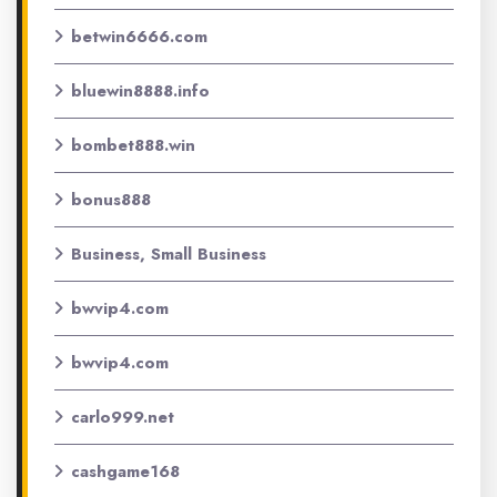
betwin6666.com
bluewin8888.info
bombet888.win
bonus888
Business, Small Business
bwvip4.com
bwvip4.com
carlo999.net
cashgame168