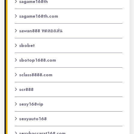
sagame168th
sagame168th.com
sawan888 ทดลองเล่น
sbobet
sbotop1688.com
sclass8888.com
scr888
sexy168vip
sexyauto168
sexybaccarat168.com