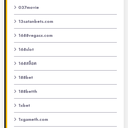
037movie
13satanbets.com
1688vegasx.com
168slot
168สล็อต
188bet
188betth
1xbet
1xgameth.com