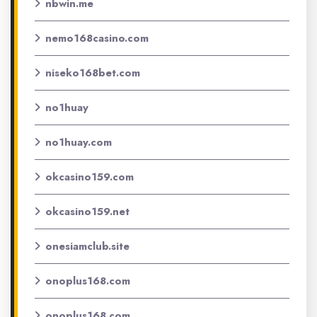
nbwin.me
nemo168casino.com
niseko168bet.com
no1huay
no1huay.com
okcasino159.com
okcasino159.net
onesiamclub.site
onoplus168.com
onoplus168.com