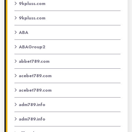
9kpluss.com
9kpluss.com
ABA
ABAGroup2
abbet789.com
acebet789.com
acebet789.com
adm789.info
adm789.info