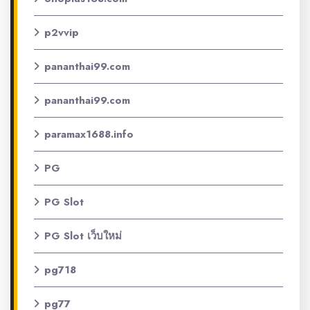
p2vvip
pananthai99.com
pananthai99.com
paramax1688.info
PG
PG Slot
PG Slot เว็บใหม่
pg718
pg77