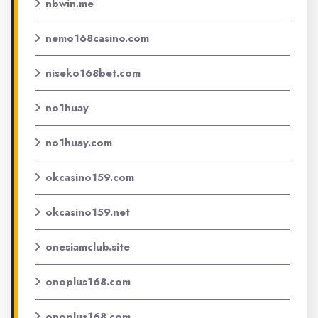
nbwin.me
nemo168casino.com
niseko168bet.com
no1huay
no1huay.com
okcasino159.com
okcasino159.net
onesiamclub.site
onoplus168.com
onoplus168.com