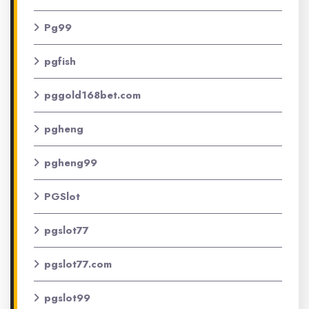
Pg99
pgfish
pggold168bet.com
pgheng
pgheng99
PGSlot
pgslot77
pgslot77.com
pgslot99