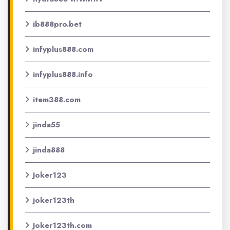
ib888pro.bet
infyplus888.com
infyplus888.info
item388.com
jinda55
jinda888
Joker123
joker123th
Joker123th.com