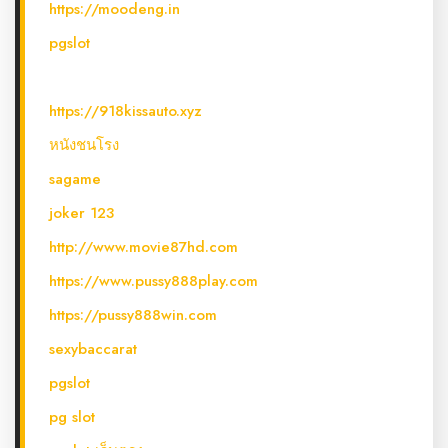
https://moodeng.in
pgslot
https://918kissauto.xyz
หนังชนโรง
sagame
joker 123
http://www.movie87hd.com
https://www.pussy888play.com
https://pussy888win.com
sexybaccarat
pgslot
pg slot