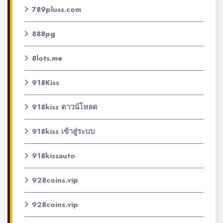
789pluss.com
888pg
8lots.me
918Kiss
918kiss ดาวน์โหลด
918kiss เข้าสู่ระบบ
918kissauto
928coins.vip
928coins.vip