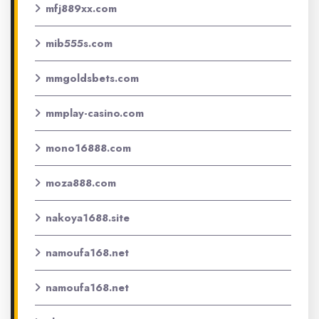
mfj889xx.com
mib555s.com
mmgoldsbets.com
mmplay-casino.com
mono16888.com
moza888.com
nakoya1688.site
namoufa168.net
namoufa168.net