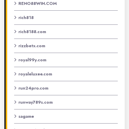
RENO88WIN.COM
rich818
rich8188.com
rizzbetx.com
royal99y.com
royaleluxee.com
run24pro.com
runway789s.com
sagame