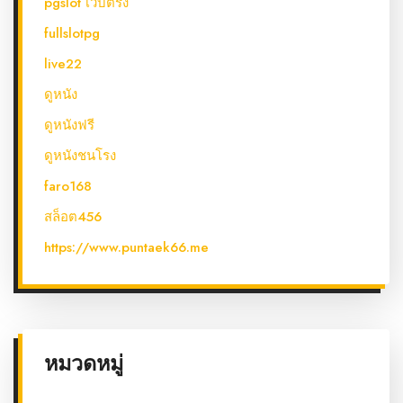
pgslot เว็บตรง
fullslotpg
live22
ดูหนัง
ดูหนังฟรี
ดูหนังชนโรง
faro168
สล็อต456
https://www.puntaek66.me
หมวดหมู่