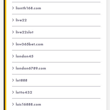
lionth168.com
live22
live22slot
lnw365bet.com
london45
london6789.com
lot888
lotto432
luis16888.com