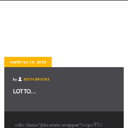
พฤศจิกายน 14, 2025
by
KEITH BROOKS
LOTTO...
<div class="pbs-main-wrapper"><p>รีวิว