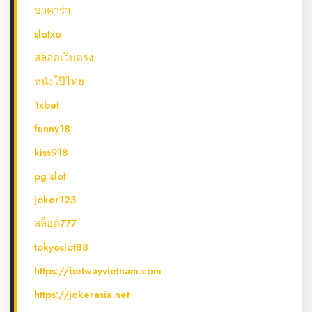
บาคาร่า
slotxo
สล็อตเว็บตรง
หนังโป๊ไทย
1xbet
funny18
kiss918
pg slot
joker123
สล็อต777
tokyoslot88
https://betwayvietnam.com
https://jokerasia.net