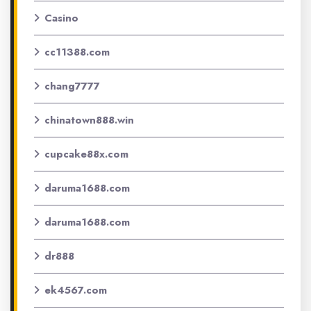
Casino
cc11388.com
chang7777
chinatown888.win
cupcake88x.com
daruma1688.com
daruma1688.com
dr888
ek4567.com