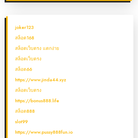
joker123
สล็อต168
สล็อตเว็บตรง แตกง่าย
สล็อตเว็บตรง
สล็อต66
https://www.jinda44.xyz
สล็อตเว็บตรง
https://bonus888.life
สล็อต888
slot99
https://www.pussy888fun.io