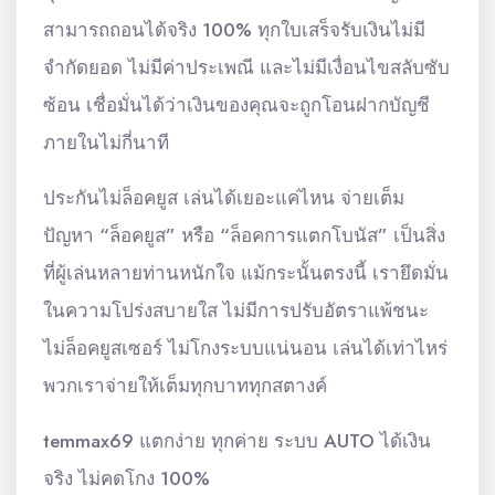
สามารถถอนได้จริง 100% ทุกใบเสร็จรับเงินไม่มี
จำกัดยอด ไม่มีค่าประเพณี และไม่มีเงื่อนไขสลับซับ
ซ้อน เชื่อมั่นได้ว่าเงินของคุณจะถูกโอนฝากบัญชี
ภายในไม่กี่นาที
ประกันไม่ล็อคยูส เล่นได้เยอะแค่ไหน จ่ายเต็ม
ปัญหา “ล็อคยูส” หรือ “ล็อคการแตกโบนัส” เป็นสิ่ง
ที่ผู้เล่นหลายท่านหนักใจ แม้กระนั้นตรงนี้ เรายึดมั่น
ในความโปร่งสบายใส ไม่มีการปรับอัตราแพ้ชนะ
ไม่ล็อคยูสเซอร์ ไม่โกงระบบแน่นอน เล่นได้เท่าไหร่
พวกเราจ่ายให้เต็มทุกบาททุกสตางค์
temmax69 แตกง่าย ทุกค่าย ระบบ AUTO ได้เงิน
จริง ไม่คดโกง 100%