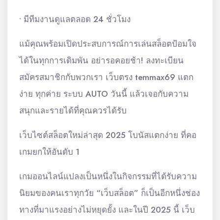
• มีทีมงานดูแลตลอด 24 ชั่วโมง
แม้คุณพร้อมเปิดประสบการณ์การเล่นสล็อตป้อมใจ
ได้ในทุกการเดิมพัน อย่ารอคอยช้า! ลงทะเบียน
สมัครสมาชิกกับพวกเรา เว็บตรง temmax69 แตก
ง่าย ทุกค่าย ระบบ AUTO วันนี้ แล้วเจอกับความ
สนุกและรายได้ที่คุณควรได้รับ
เว็บไซต์สล็อตใหม่ล่าสุด 2025 โบนัสแตกง่าย ที่คอ
เกมยกให้อันดับ 1
เกมออนไลน์แปลงเป็นหนึ่งในกิจกรรมที่ได้รับความ
นิยมของคนเราทุกวัย “เว็บสล็อต” ก็เป็นอีกหนึ่งช่อง
ทางที่มาแรงอย่างไม่หยุดยั้ง และในปี 2025 นี้ เว็บ