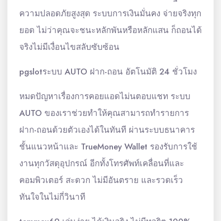
ความปลอดภัยสูงสุด ระบบการเงินมั่นคง จ่ายจริงทุก
ยอด ไม่ว่าคุณจะชนะหลักพันหรือหลักแสน ก็ถอนได้
จริงไม่มีเงื่อนไขสลับซับซ้อน
pgslotระบบ AUTO ฝาก-ถอน อัตโนมัติ 24 ชั่วโมง
หมดปัญหาเรื่องการคอยแอดไม่นตอบแชท ระบบ
AUTO ของเราช่วยทำให้คุณสามารถทำรายการ
ฝาก-ถอนด้วยตัวเองได้ในทันที ผ่านระบบธนาคาร
ชั้นแนวหน้าและ TrueMoney Wallet รองรับการใช้
งานทุกวัสดุอุปกรณ์ อีกทั้งโทรศัพท์เคลื่อนที่และ
คอมพิวเตอร์ สะดวก ไม่มีอันตราย และรวดเร็ว
ทันใจในไม่กี่วินาที