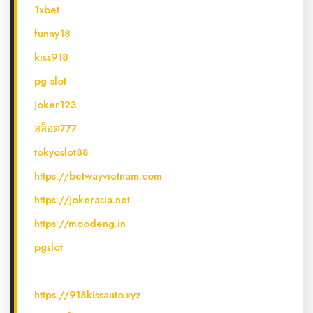
1xbet
funny18
kiss918
pg slot
joker123
สล็อต777
tokyoslot88
https://betwayvietnam.com
https://jokerasia.net
https://moodeng.in
pgslot
https://918kissauto.xyz