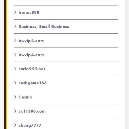
bonus888
Business, Small Business
bwvip4.com
bwvip4.com
carlo999.net
cashgame168
Casino
cc11388.com
chang7777