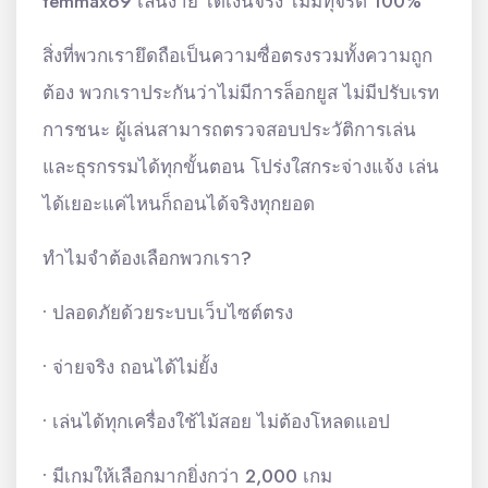
temmax69 เล่นง่าย ได้เงินจริง ไม่มีทุจริต 100%
สิ่งที่พวกเรายึดถือเป็นความซื่อตรงรวมทั้งความถูก
ต้อง พวกเราประกันว่าไม่มีการล็อกยูส ไม่มีปรับเรท
การชนะ ผู้เล่นสามารถตรวจสอบประวัติการเล่น
และธุรกรรมได้ทุกขั้นตอน โปร่งใสกระจ่างแจ้ง เล่น
ได้เยอะแค่ไหนก็ถอนได้จริงทุกยอด
ทำไมจำต้องเลือกพวกเรา?
• ปลอดภัยด้วยระบบเว็บไซต์ตรง
• จ่ายจริง ถอนได้ไม่ยั้ง
• เล่นได้ทุกเครื่องใช้ไม้สอย ไม่ต้องโหลดแอป
• มีเกมให้เลือกมากยิ่งกว่า 2,000 เกม