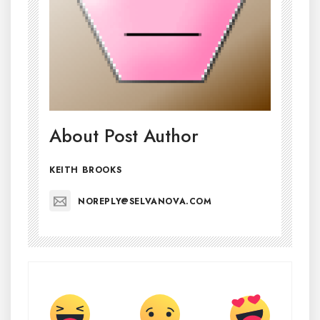
About Post Author
KEITH BROOKS
NOREPLY@SELVANOVA.COM