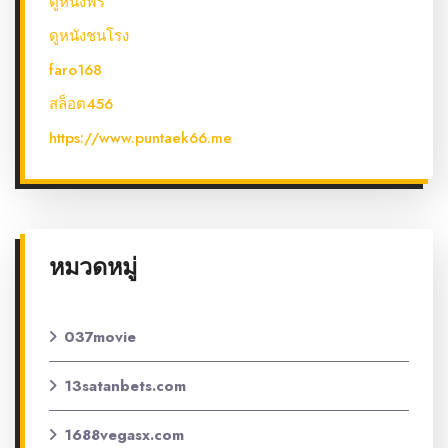
ดูหนังฟรี
ดูหนังชนโรง
faro168
สล็อต456
https://www.puntaek66.me
หมวดหมู่
037movie
13satanbets.com
1688vegasx.com