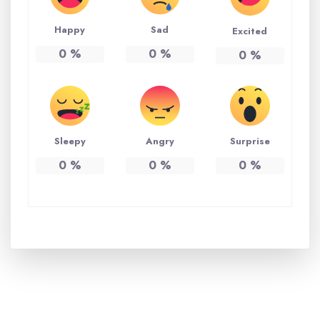
Happy
Sad
Excited
0
%
0
%
0
%
Sleepy
Angry
Surprise
0
%
0
%
0
%