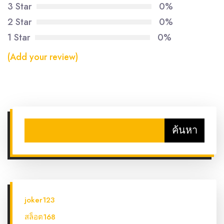
3 Star
0%
2 Star
0%
1 Star
0%
(Add your review)
ค้นหา
สำหรับ:
joker123
สล็อต168