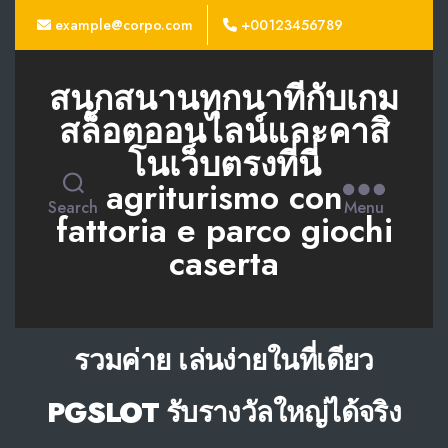
example@corpo.com
+00123456789
สนุกสนานทุกนาทีกับเกม
สล็อตออนไลน์และคาสิ
PGSLOT TEMMAX69.SITE 5
โนเว็บตรงที่นี่
agriturismo con
JUN 2025 สล็อต เว็บสล็อตที่คน
Search
Menu
fattoria e parco giochi
ไทยเล่นเยอะที่สุด เข้าสู่ระบบ
caserta
สล็อตPG เว็บสล็อตแตกง่ายสล็อต
รวมค่าย เล่นง่ายในที่เดียว
PGSLOT รับรางวัลใหญ่ได้จริง