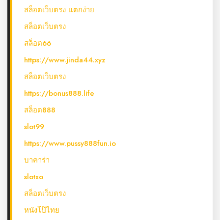
สล็อตเว็บตรง แตกง่าย
สล็อตเว็บตรง
สล็อต66
https://www.jinda44.xyz
สล็อตเว็บตรง
https://bonus888.life
สล็อต888
slot99
https://www.pussy888fun.io
บาคาร่า
slotxo
สล็อตเว็บตรง
หนังโป๊ไทย