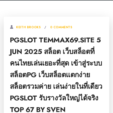
TOP 67 BY SVEN
0 COMMENTS
KEITH BROOKS
PGSLOT TEMMAX69.SITE 5
JUN 2025 สล็อต เว็บสล็อตที่
คนไทยเล่นเยอะที่สุด เข้าสู่ระบบ
สล็อตPG เว็บสล็อตแตกง่าย
สล็อตรวมค่าย เล่นง่ายในที่เดียว
PGSLOT รับรางวัลใหญ่ได้จริง
TOP 67 BY SVEN