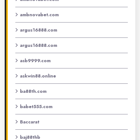
ambnovabet.com
argus16888.com
argus16888.com
asb9999.com
askwin88.online
ba88th.com
babet555.com
Baccarat
baj88thb