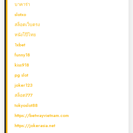
บาคาร่า
slotxo
สล็อตเว็บตรง
หนังโป๊ไทย
1xbet
funny18
kiss918
pg slot
joker123
สล็อต777
tokyoslot88
https://betwayvietnam.com
https://jokerasia.net