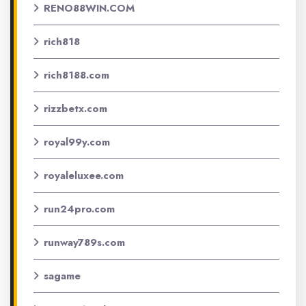
RENO88WIN.COM
rich818
rich8188.com
rizzbetx.com
royal99y.com
royaleluxee.com
run24pro.com
runway789s.com
sagame