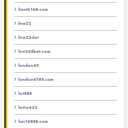
lionth168.com
live22
live22slot
lnw365bet.com
london45
london6789.com
lot888
lotto432
luis16888.com