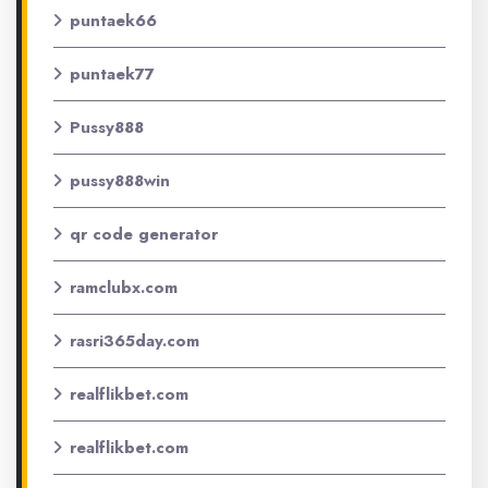
puntaek66
puntaek77
Pussy888
pussy888win
qr code generator
ramclubx.com
rasri365day.com
realflikbet.com
realflikbet.com