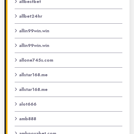
allbestbet
allbet24hr
allin99win.win
allin99win.win
allone745s.com
allstar168.me
allstar168.me
alot666
amb888
ambnovabet.com