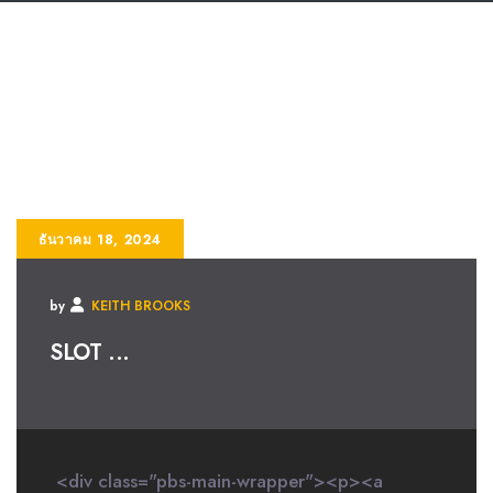
ธันวาคม 18, 2024
by
KEITH BROOKS
SLOT ...
<div class="pbs-main-wrapper"><p><a