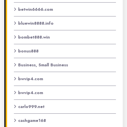
betwin6666.com
bluewin8888.info
bombet888.win
bonus888
Business, Small Business
bwvip4.com
bwvip4.com
carlo999.net
cashgame168