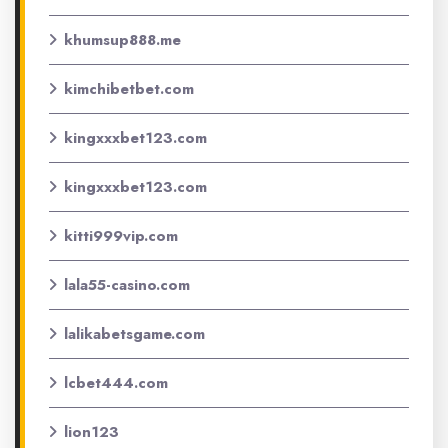
khumsup888.me
kimchibetbet.com
kingxxxbet123.com
kingxxxbet123.com
kitti999vip.com
lala55-casino.com
lalikabetsgame.com
lcbet444.com
lion123